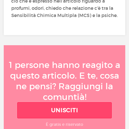
ciò che è espresso nell’articolo riguardo a
profumi, odori, chiedo che relazione c’è tra la
Sensibilità Chimica Multipla (MCS) e la psiche.
1 persone hanno reagito a
questo articolo. E te, cosa
ne pensi? Raggiungi la
comuntià!
UNISCITI
È gratis e riservato