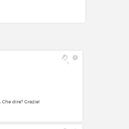
5
 Che dire? Grazie!