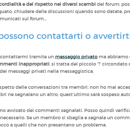
cordialità e del rispetto nei diversi scambi
del forum; pos
o, chiudere delle discussioni quando sono datate, prev
unicati sul forum...
ssono contattarti o avvertirt
contattarmi tramite un
messaggio privato
ma abbiamo c
commenti inappropriati
: si tratta del piccolo “!” circondato
dei messaggi privati nella messaggistica.
 rispetto delle conversazioni tra membri, non ho mai acc
mbri ne segnalano un altro, quest’ultimo sarà sospeso a
ono avvisato dei commenti segnalati. Posso quindi verifi
 necessario. Se un membro si sbaglia e segnala un comme
 tocco a quelli che non presentano un problema.