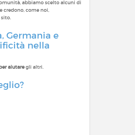
comunità, abbiamo scelto alcuni di
he credono, come noi,
sito.
a, Germania e
ficità nella
per aiutare
gli altri.
eglio?