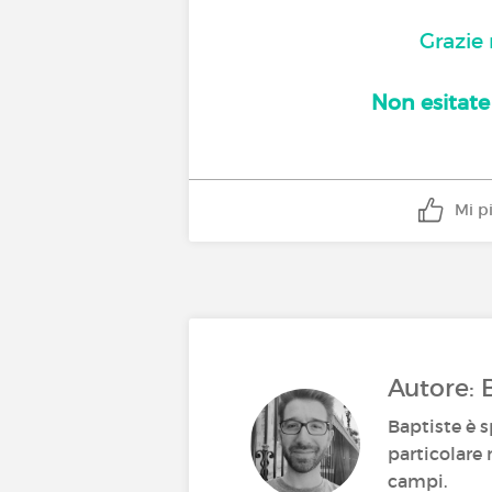
Grazie 
Non esitate
Mi p
Autore: 
Baptiste è s
particolare 
campi.