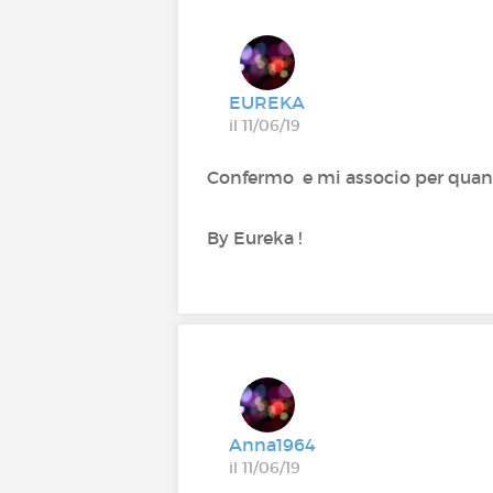
EUREKA
il 11/06/19
Confermo e mi associo per quant
By Eureka !
Anna1964
il 11/06/19