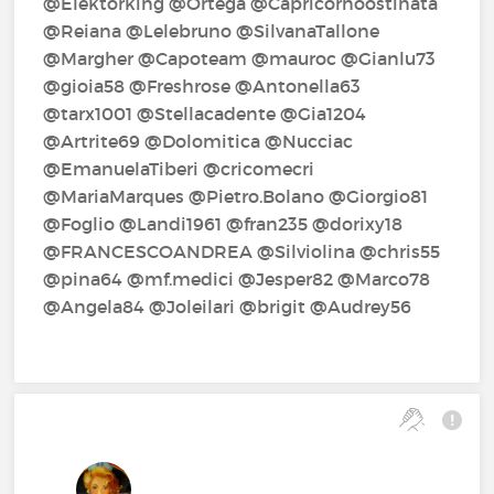
@Elektorking‍ @Ortega‍ @Capricornoostinata‍
@Reiana‍ @Lelebruno‍ @SilvanaTallone‍
@Margher‍ @Capoteam‍ @mauroc‍ @Gianlu73‍
@gioia58‍ @Freshrose‍ @Antonella63‍
@tarx1001‍ @Stellacadente‍ @Gia1204‍
@Artrite69‍ @Dolomitica‍ @Nucciac‍
@EmanuelaTiberi‍ @cricomecri‍
@MariaMarques‍ @Pietro.Bolano‍ @Giorgio81‍
@Foglio‍ @Landi1961‍ @fran235‍ @dorixy18‍
@FRANCESCOANDREA‍ @Silviolina‍ @chris55‍
@pina64‍ @mf.medici‍ @Jesper82‍ @Marco78‍
@Angela84‍ @Joleilari‍ @brigit‍ @Audrey56‍