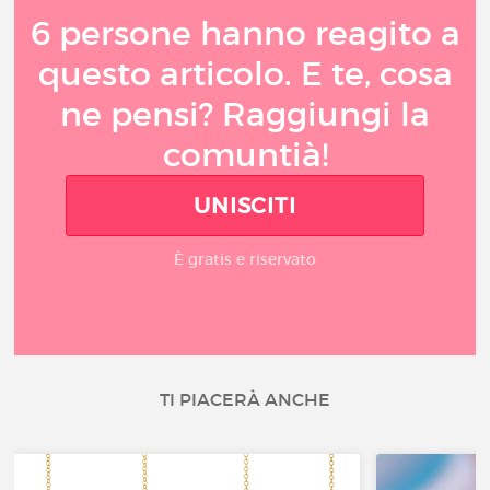
6 persone hanno reagito a
questo articolo. E te, cosa
ne pensi? Raggiungi la
comuntià!
UNISCITI
È gratis e riservato
TI PIACERÀ ANCHE