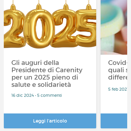
Gli auguri della
Covid-1
Presidente di Carenity
quali s
per un 2025 pieno di
differe
salute e solidarietà
5 feb 2021
16 dic 2024 • 5 commenti
Leggi l’articolo