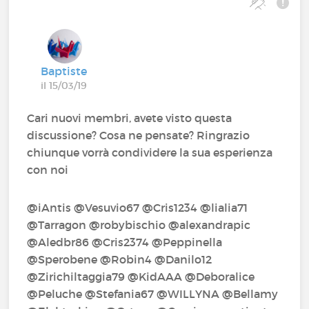
Baptiste
il 15/03/19
Cari nuovi membri, avete visto questa
discussione? Cosa ne pensate? Ringrazio
chiunque vorrà condividere la sua esperienza
con noi
@iAntis‍ @Vesuvio67‍ @Cris1234‍ @lialia71‍
@Tarragon‍ @robybischio‍ @alexandrapic‍
@Aledbr86‍ @Cris2374‍ @Peppinella‍
@Sperobene‍ @Robin4‍ @Danilo12‍
@Zirichiltaggia79‍ @KidAAA‍ @Deboralice‍
@Peluche‍ @Stefania67‍ @WILLYNA‍ @Bellamy‍