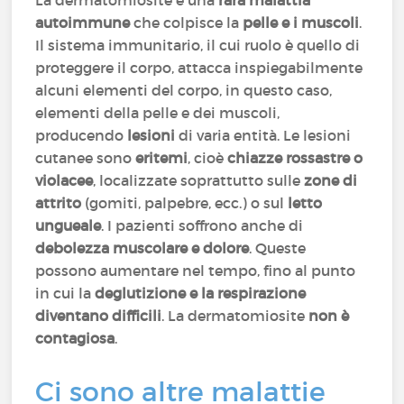
La dermatomiosite è una
rara malattia
autoimmune
che colpisce la
pelle e i muscoli
.
Il sistema immunitario, il cui ruolo è quello di
proteggere il corpo, attacca inspiegabilmente
alcuni elementi del corpo, in questo caso,
elementi della pelle e dei muscoli,
producendo
lesioni
di varia entità. Le lesioni
cutanee sono
eritemi
, cioè
chiazze rossastre o
violacee
, localizzate soprattutto sulle
zone di
attrito
(gomiti, palpebre, ecc.) o sul
letto
ungueale
. I pazienti soffrono anche di
debolezza muscolare e dolore
. Queste
possono aumentare nel tempo, fino al punto
in cui la
deglutizione e la respirazione
diventano difficili
. La dermatomiosite
non è
contagiosa
.
Ci sono altre malattie