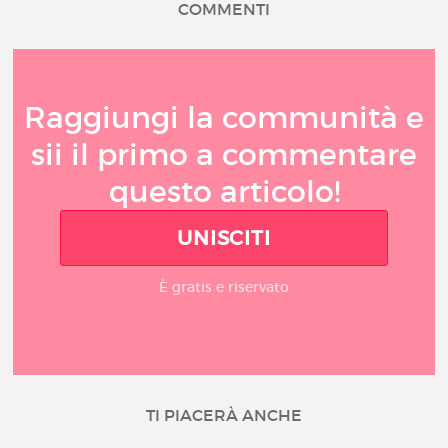
COMMENTI
Raggiungi la communità e
sii il primo a commentare
questo articolo!
UNISCITI
È gratis e riservato
TI PIACERÀ ANCHE