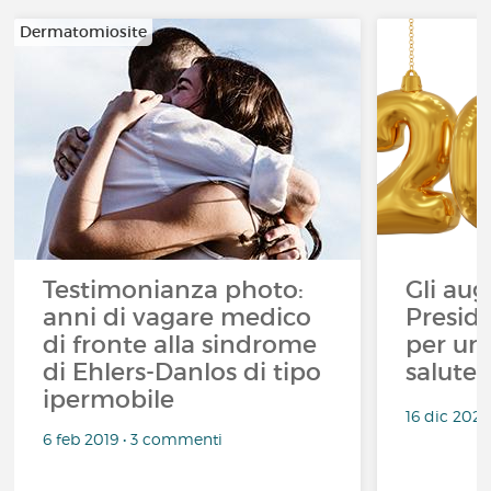
Dermatomiosite
Testimonianza photo:
Gli aug
anni di vagare medico
Preside
di fronte alla sindrome
per un
di Ehlers-Danlos di tipo
salute 
ipermobile
16 dic 202
6 feb 2019 • 3 commenti