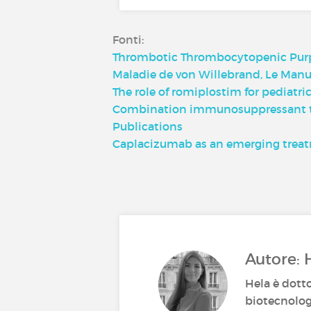
Fonti:
Thrombotic Thrombocytopenic Purpu
Maladie de von Willebrand, Le Man
The role of romiplostim for pediat
Combination immunosuppressant th
Publications
Caplacizumab as an emerging treat
Autore: 
Hela è dott
biotecnolog