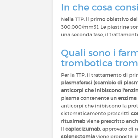
In che cosa cons
Nella TTP, il primo obiettivo d
300.000/mm3). Le piastrine sono
una seconda fase, il trattamen
Quali sono i farm
trombotica trom
Per la TTP, il trattamento di pr
plasmaferesi (scambio di plasma
anticorpi che inibiscono l'en
plasma contenente
un enzima 
anticorpi che inibiscono la pr
sistematicamente prescritti
co
rituximab
viene prescritto anch
Il
caplacizumab
, approvato di 
splenectomia
viene proposta, in