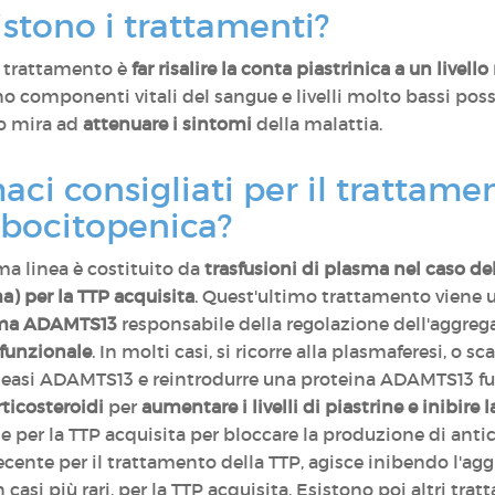
istono i trattamenti?
el trattamento è
far risalire la conta piastrinica a un livell
 componenti vitali del sangue e livelli molto bassi poss
to mira ad
attenuare i sintomi
della malattia.
aci consigliati per il trattam
bocitopenica?
ima linea è costituito da
trasfusioni di plasma nel caso del
) per la TTP acquisita
. Quest'ultimo trattamento viene u
zima ADAMTS13
responsabile della regolazione dell'aggrega
funzionale
. In molti casi, si ricorre alla plasmaferesi, o 
oteasi ADAMTS13 e reintrodurre una proteina ADAMTS13 
rticosteroidi
per
aumentare i livelli di piastrine e inibire
e per la TTP acquisita per bloccare la produzione di anti
recente per il trattamento della TTP, agisce inibendo l'a
 casi più rari, per la TTP acquisita. Esistono poi altri tr