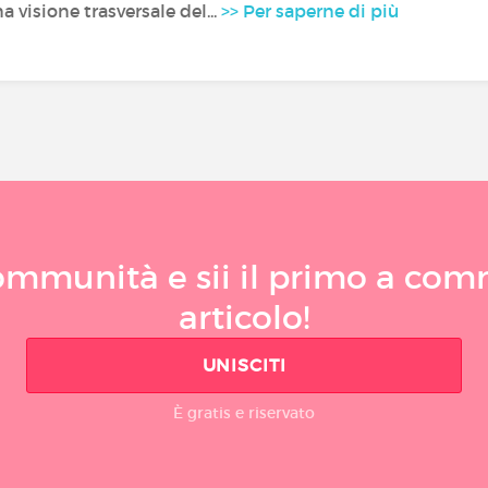
a visione trasversale del...
>> Per saperne di più
ommunità e sii il primo a co
articolo!
UNISCITI
È gratis e riservato