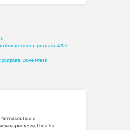
ls
rombocytopenic purpura, ASH
purpura, Dove Press
 farmaceutico e
erse esperienze, Hela ha