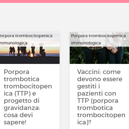
orpora trombocitopenica
Porpora trombocitopenica
immunologica
immunologica
…
…
Porpora
Vaccini: come
trombotica
devono essere
trombocitopen
gestiti i
ica (TTP) e
pazienti con
progetto di
TTP (porpora
gravidanza:
trombotica
cosa devi
trombocitopen
sapere!
ica)?