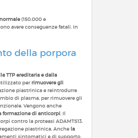
o normale
(150.000 e
ono avere conseguenze fatali. In
ento della porpora
la TTP ereditaria e dalla
tilizzato per
rimuovere gli
zione piastrinica e reintrodurre
scambio di plasma, per rimuovere gli
funzionale. Vengono anche
 la formazione di anticorpi
. Il
corpi contro la proteasi ADAMTS13.
ggregazione piastrinica. Anche
la
attamenti sintomatici e di supporto.