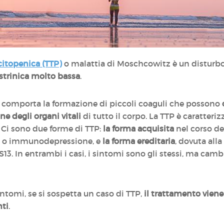
itopenica (TTP)
o malattia di Moschcowitz è un disturbo
strinica molto bassa
.
e comporta la formazione di piccoli coaguli che possono
 degli organi vitali
di tutto il corpo. La TTP è caratteri
e. Ci sono due forme di TTP:
la forma acquisita
nel corso del
i o immunodepressione, e
la forma ereditaria
, dovuta all
3. In entrambi i casi, i sintomi sono gli stessi, ma cam
sintomi, se si sospetta un caso di TTP,
il trattamento vien
nti
.