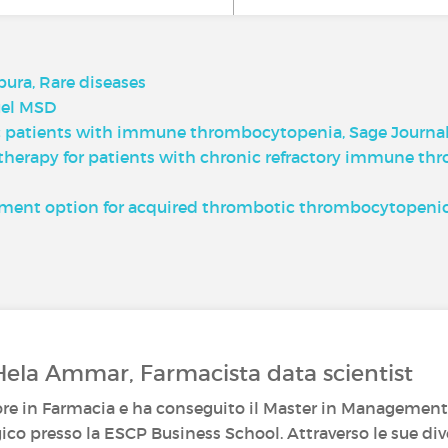
ra, Rare diseases
uel MSD
ric patients with immune thrombocytopenia, Sage Journa
erapy for patients with chronic refractory immune th
ment option for acquired thrombotic thrombocytopenic 
Hela Ammar, Farmacista data scientist
ore in Farmacia e ha conseguito il Master in Management
ico presso la ESCP Business School. Attraverso le sue div