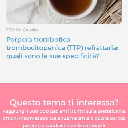
27/04/23
|
Attualità
Porpora trombotica
trombocitopenica (TTP) refrattaria:
quali sono le sue specificità?
Questo tema ti interessa?
Raggiungi i 500 000 pazienti iscritti sulla piattaforma,
ottieni informazioni sulla tua malattia o quella del tuo
parente e condividi con la comunità