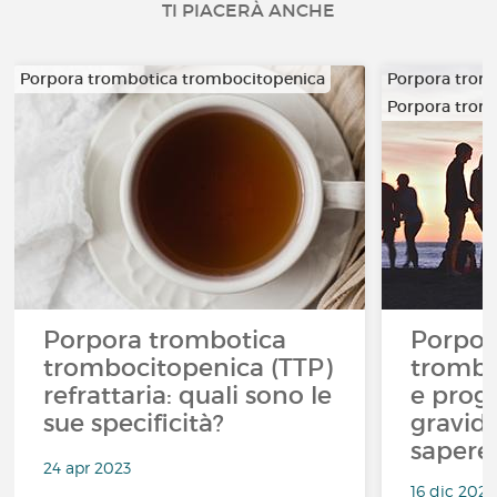
TI PIACERÀ ANCHE
Porpora trombotica trombocitopenica
Porpora trom
Porpora trom
Porpora trombotica
Porpor
trombocitopenica (TTP)
trombo
refrattaria: quali sono le
e proge
sue specificità?
gravid
sapere
24 apr 2023
16 dic 2022