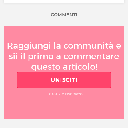
COMMENTI
Raggiungi la communità e
sii il primo a commentare
questo articolo!
UNISCITI
È gratis e riservato