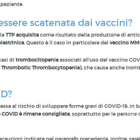
 paziente.
essere scatenata dai vaccini?
 la
TTP acquisita
come risultato della produzione di ant
iastrinica
. Questo è il caso in particolare del
vaccino MMR 
casi di
trombocitopenia
associati all'uso del vaccino C
e Thrombotic Thrombocytopenia),
che causa anche tromb
ID?
sa al rischio di sviluppare forme gravi di COVID-19, in ba
 COVID è rimane consigliata
, soprattutto per le pers
one 
ecauzioni indicate nel paragrafo precedente. Inoltre, sare