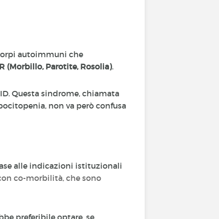
icorpi autoimmuni che
(Morbillo, Parotite, Rosolia)
.
OVID. Questa sindrome, chiamata
ocitopenia, non va però confusa
se alle indicazioni istituzionali
con co-morbilità, che sono
bbe preferibile optare, se