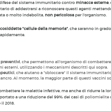
e difese del sistema immunitario contro
minacce esterne
,
rio di addestrarsi a riconoscere questi agenti mettendo
vata o molto indebolita,
non pericolosa
per l'organismo.
cosiddette "cellule della memoria"
, che saranno in grado
ù rapidamente.
 preventivi
, che permettono all'organismo di combattere m
i esterni, utilizzando i meccanismi descritti qui sopra.
apeutici
, che aiutano a "sbloccare" il sistema immunitar
cancro. Al momento, la maggior parte di questi vaccini so
mbattere le malattie infettive, ma anche di ridurre la lo
portato a una riduzione del 99% dei casi di
poliomielite 
e il 2018.