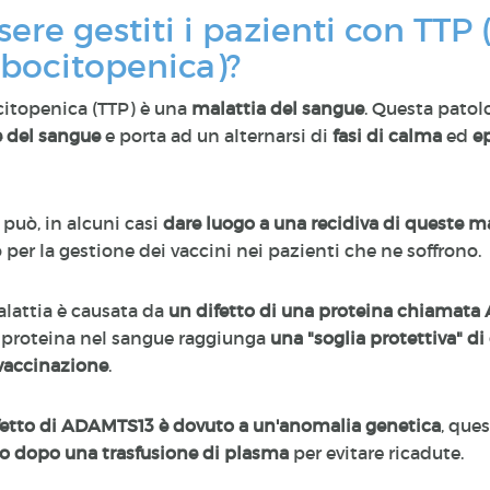
re gestiti i pazienti con TTP 
bocitopenica)?
itopenica (TTP) è una
malattia del sangue
. Questa patol
e del sangue
e porta ad un alternarsi di
fasi di calma
ed
e
può, in alcuni casi
dare luogo a una recidiva di queste m
 per la gestione dei vaccini nei pazienti che ne soffrono.
malattia è causata da
un difetto di una proteina chiamat
sta proteina nel sangue raggiunga
una "soglia protettiva" di 
 vaccinazione
.
ifetto di ADAMTS13 è dovuto a un'anomalia genetica
, que
o dopo una trasfusione di plasma
per evitare ricadute.