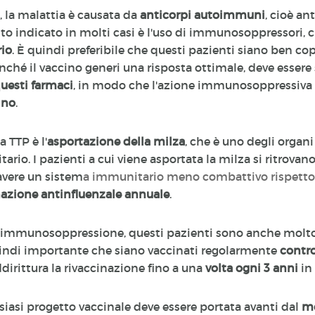
, la malattia è causata da
anticorpi autoimmuni
, cioè an
nto indicato in molti casi è l'uso di immunosoppressori,
rio
. È quindi preferibile che questi pazienti siano ben cop
ffinché il vaccino generi una risposta ottimale, deve esse
uesti farmaci
, in modo che l'azione immunosoppressiva d
ino
.
a TTP è l'
asportazione della milza
, che è uno degli organ
ario. I pazienti a cui viene asportata la milza si ritrovan
 avere un sistem
a immunitario meno combattivo rispetto
inazione antinfluenzale annuale
.
i immunosoppressione, questi pazienti sono anche molto s
uindi importante che siano vaccinati regolarmente
contr
rittura la rivaccinazione fino a una
volta ogni 3 anni
in
lsiasi progetto vaccinale deve essere portata avanti dal
me