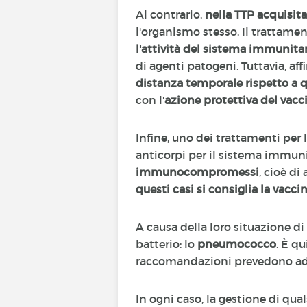
Al contrario,
nella TTP acquisita
l'organismo stesso. Il trattame
l'attività del sistema immunita
di agenti patogeni. Tuttavia, a
distanza temporale rispetto a q
con l'
azione protettiva del vacc
Infine, uno dei trattamenti per l
anticorpi per il sistema immunit
immunocompromessi
, cioè di
questi casi si consiglia la vacc
A causa della loro situazione d
batterio: lo
pneumococco
. È q
raccomandazioni prevedono addi
In ogni caso, la gestione di qua