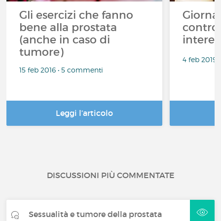
Gli esercizi che fanno
Giorna
bene alla prostata
contro 
(anche in caso di
interes
tumore)
4 feb 2019
15 feb 2016 • 5 commenti
Leggi l’articolo
DISCUSSIONI PIÙ COMMENTATE
Sessualità e tumore della prostata