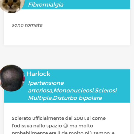
Fibromialgia
sono tornata
Harlock
Ipertensione
arteriosa,Mononucleosi,Sclerosi
Multipla,Disturbo bipolare
Sclerato ufficialmente dal 2001, si come
l'odissea nello spazio 😉 ma molto
probabilmente era lì da molto più tempo, a