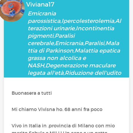
Viviana17
Emicrania
parossistica,Ipercolesterolemia,Al
terazioni urinarie,Incontinentia
pigmenti,Paralisi
cerebrale,Emicrania,Paralisi,Mala
ttia di Parkinson,Malattia epatica
grassa non alcolica e
NASH,Degenerazione maculare
legata all'età,Riduzione dell'udito
Buonasera a tutti
Mi chiamo Vivisna ho. 68 anni fra poco
Vivo in Italia in .provincia di Milano con mio