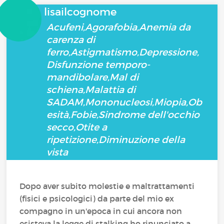
lisailcognome
Acufeni,Agorafobia,Anemia da
carenza di
ferro,Astigmatismo,Depressione,
Disfunzione temporo-
mandibolare,Mal di
schiena,Malattia di
SADAM,Mononucleosi,Miopia,Ob
esità,Fobie,Sindrome dell'occhio
secco,Otite a
ripetizione,Diminuzione della
vista
Dopo aver subito molestie e maltrattamenti
(fisici e psicologici) da parte del mio ex
compagno in un'epoca in cui ancora non
esisteva la legge di stalking ho rinunciato a