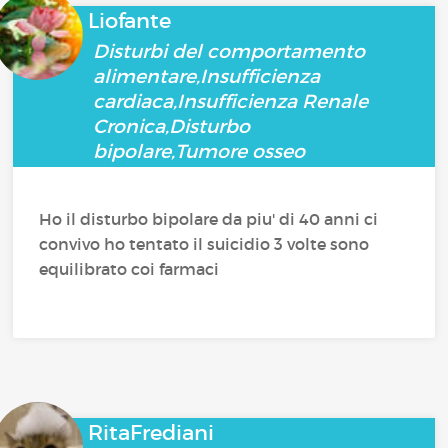
Liofante
Disturbi del comportamento
alimentare,Insufficienza
cardiaca,Insufficienza Renale
Cronica,Disturbo
bipolare,Tumore osseo
Ho il disturbo bipolare da piu' di 40 anni ci
convivo ho tentato il suicidio 3 volte sono
equilibrato coi farmaci
RitaFrediani