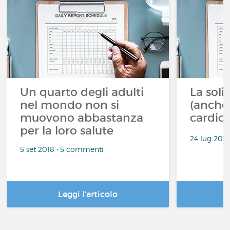
Un quarto degli adulti
La sol
nel mondo non si
(anche
muovono abbastanza
cardiov
per la loro salute
24 lug 201
5 set 2018 • 5 commenti
Leggi l’articolo