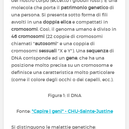
del nostro corpo (eccetto i globuli rossi). È una
molecola che porta il
patrimonio genetico
di
una persona. Si presenta sotto forma di fili
avvolti in una
doppia elica
e compattati in
cromosomi
. Così, il genoma umano è diviso in
46 cromosomi
(22 coppie di cromosomi
chiamati "
autosomi
" e una coppia di
cromosomi
sessuali
"X e Y"). Una
sequenza
di
DNA corrisponde ad un
gene
, che ha una
posizione molto precisa su un cromosoma e
definisce una caratteristica molto particolare
(come il colore degli occhi o dei capelli, ecc.).
Figura 1: Il DNA
Fonte:
"Capire i geni" - CHU-Sainte-Justine
Si distinguono le malattie genetiche: