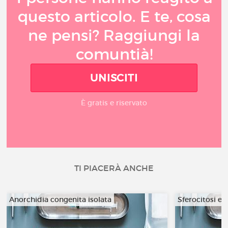
questo articolo. E te, cosa
ne pensi? Raggiungi la
comuntià!
UNISCITI
È gratis e riservato
TI PIACERÀ ANCHE
Anorchidia congenita isolata
Sferocitosi er