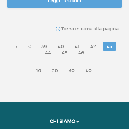
Leggi l’articolo
Torna in cima alla pagina
«
<
39
40
41
42
43
44
45
46
10
20
30
40
CHI SIAMO