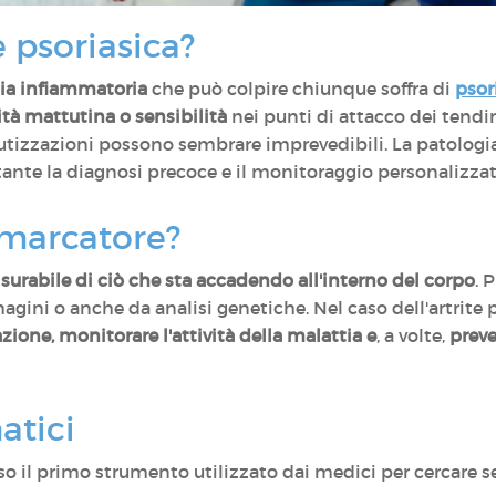
e psoriasica?
ia infiammatoria
che può colpire chiunque soffra di
psor
dità mattutina o sensibilità
nei punti di attacco dei tendi
cutizzazioni possono sembrare imprevedibili. La patolog
tante la diagnosi precoce e il monitoraggio personalizzat
omarcatore?
urabile di ciò che sta accadendo all'interno del corpo
. 
gini o anche da analisi genetiche. Nel caso dell'artrite 
zione, monitorare l'attività della malattia e
, a volte,
preve
atici
o il primo strumento utilizzato dai medici per cercare 