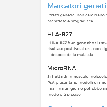
Marcatori geneti
I tratti genetici non cambiano d
manifesta e progredisce:
HLA-B27
L'
HLA-B27
è un gene che si trova
risultato positivo al test non s
il decorso della malattia.
MicroRNA
Si tratta di minuscole molecol
PsA presentano modelli di micro
inizi, ma un giorno potrebbe aiut
modo più preciso.