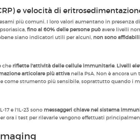
CRP) e velocità di eritrosedimentazion
esami più comuni. I loro valori aumentano in presenza d
 psoriasica,
fino al 60% delle persone può
avere livelli n
bene siano indicatori utili per alcuni,
non sono affidabili
e che
riflette l'attività delle cellule immunitarie
.
Livelli ele
azione articolare più attiva
nella PsA. Non è ancora un te
come strumento più sensibile, soprattutto quando i mar
IL-17 e l'IL-23 sono
messaggeri chiave nel sistema immuni
er ora i test per rilevarle vengono effettuati principalmen
 imaging