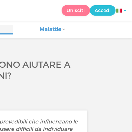
Unisciti
Accedi
Malattie
SONO AIUTARE A
NI?
mprevedibili che influenzano le
ssere difficili da individuare