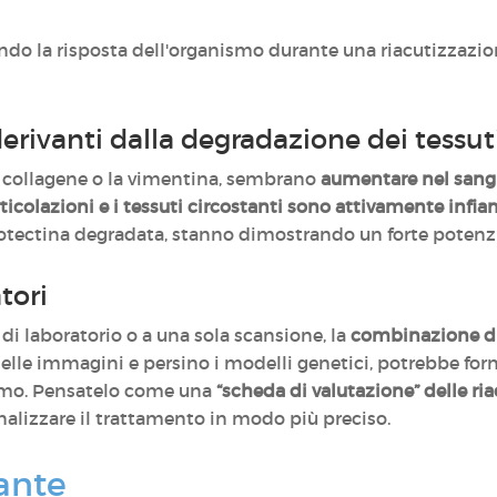
ndo la risposta dell'organismo durante una riacutizzazio
erivanti dalla degradazione dei tessut
l collagene o la vimentina, sembrano
aumentare nel san
rticolazioni e i tessuti circostanti sono attivamente infi
otectina degradata, stanno dimostrando un forte potenzia
tori
t di laboratorio o a una sola scansione, la
combinazione di
 delle immagini e persino i modelli genetici, potrebbe fo
smo. Pensatelo come una
“scheda di valutazione” delle ri
nalizzare il trattamento in modo più preciso.
ante