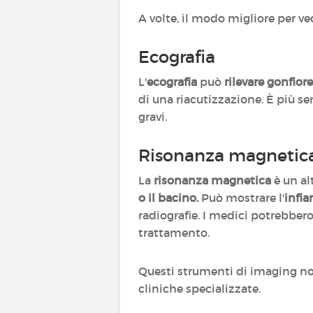
A volte, il modo migliore per ve
Ecografia
L'
ecografia
può
rilevare gonfior
di una riacutizzazione. È più s
gravi.
Risonanza magnetic
La
risonanza magnetica
è un al
o il bacino.
Può mostrare l'
infia
radiografie. I medici potrebber
trattamento.
Questi strumenti di imaging no
cliniche specializzate.