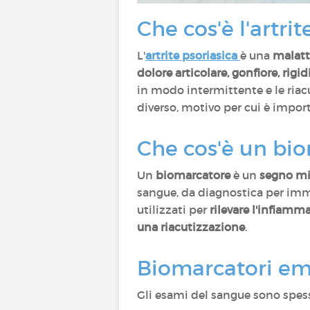
Che cos'è l'artrit
L'
artrite psoriasica
è una
malatt
dolore articolare, gonfiore, rigi
in modo intermittente e le ria
diverso, motivo per cui è impor
Che cos'è un bi
Un
biomarcatore
è un
segno mis
sangue, da diagnostica per imma
utilizzati per
rilevare l'infiamma
una riacutizzazione
.
Biomarcatori em
Gli esami del sangue sono spess