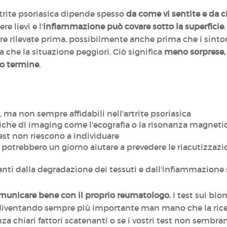
trite psoriasica dipende spesso
da come vi sentite e da c
e lievi e l'
infiammazione può covare sotto la superficie
re rilevate prima, possibilmente anche prima che i sintom
che la situazione peggiori. Ciò significa
meno sorprese, p
go termine
.
, ma non sempre affidabili nell'artrite psoriasica
niche di imaging come l'ecografia o la risonanza magnetic
test non riescono a individuare
potrebbero un giorno aiutare a prevedere le riacutizzazio
anti dalla degradazione dei tessuti e dall'infiammazio
municare bene con il proprio reumatologo.
I test sui bio
 diventando sempre più importante man mano che la ricer
a chiari fattori scatenanti o se i vostri test non sembrano