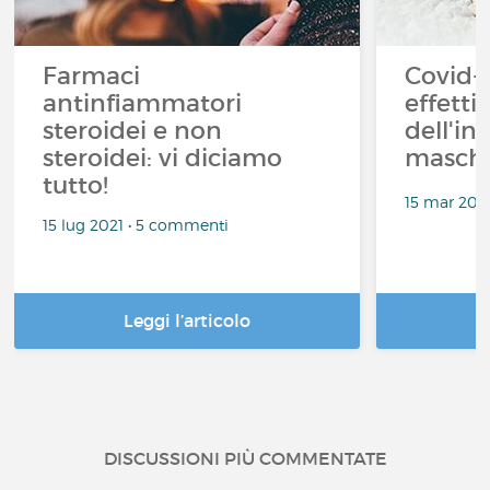
Farmaci
Covid-1
antinfiammatori
effetti 
steroidei e non
dell'in
steroidei: vi diciamo
masche
tutto!
15 mar 202
15 lug 2021 • 5 commenti
Leggi l’articolo
DISCUSSIONI PIÙ COMMENTATE