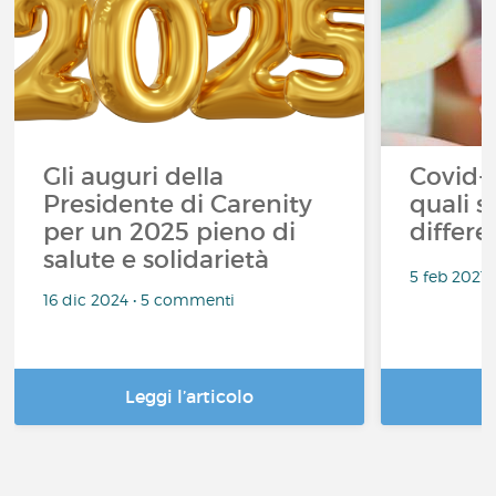
Gli auguri della
Covid-1
Presidente di Carenity
quali s
per un 2025 pieno di
differe
salute e solidarietà
5 feb 2021
16 dic 2024 • 5 commenti
Leggi l’articolo