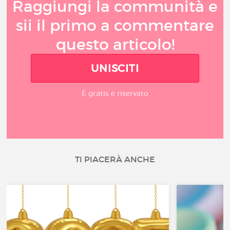
Raggiungi la communità e
sii il primo a commentare
questo articolo!
UNISCITI
È gratis e riservato
TI PIACERÀ ANCHE