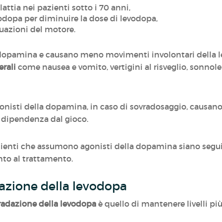
lattia nei pazienti sotto i 70 anni,
dopa per diminuire la dose di levodopa,
tuazioni del motore.
a dopamina e causano meno movimenti involontari della
erali
come nausea e vomito, vertigini al risveglio, sonnole
 agonisti della dopamina, in caso di sovradosaggio, causano
a dipendenza dal gioco.
ienti che assumono agonisti della dopamina siano segu
nto al trattamento.
dazione della levodopa
gradazione della levodopa
è quello di mantenere livelli più