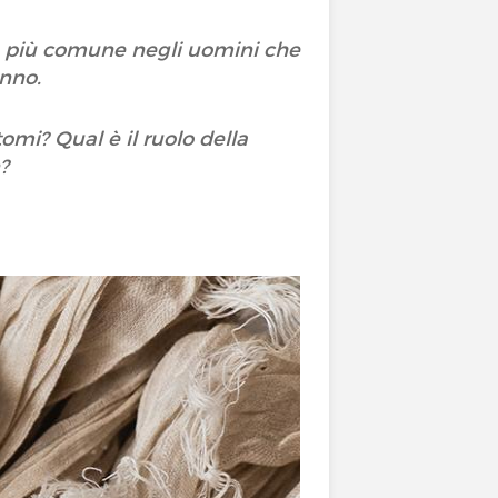
a è più comune negli uomini che
anno.
omi? Qual è il ruolo della
n?