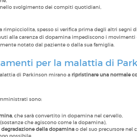
one,
 nello svolgimento dei compiti quotidiani,
ura rimpicciolita, spesso si verifica prima degli altri segni
vuti alla carenza di dopamina impediscono i movimenti d
mente notato dal paziente o dalla sua famiglia.
ttamenti per la malattia di Par
malattia di Parkinson mirano a
ripristinare una normale 
omministrati sono:
amina
, che sarà convertito in dopamina nel cervello,
(sostanze che agiscono come la dopamina),
a degradazione della dopamina
o del suo precursore nel 
ungo possibile.