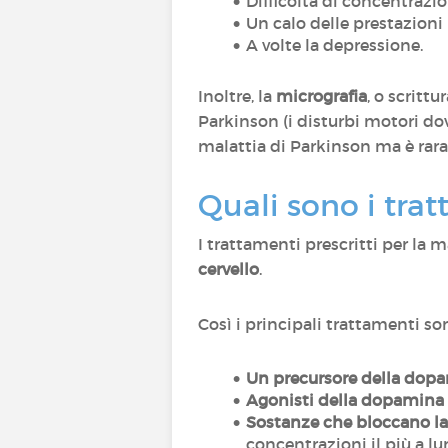
Difficoltà di concentrazi
Un calo delle prestazioni
A volte la depressione.
Inoltre, la
micrografia
, o scritt
Parkinson (i disturbi motori do
malattia di Parkinson ma è rara
Quali sono i tra
I trattamenti prescritti per la 
cervello
.
Così i principali trattamenti s
Un precursore della dop
Agonisti della dopamina
Sostanze che bloccano l
concentrazioni il più a l