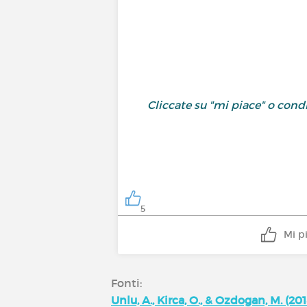
Cliccate su "mi piace" o con
5
Mi p
Fonti:
Unlu, A., Kirca, O., & Ozdogan, M. (20