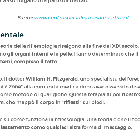
 verso l'organo o la parte da trattare.
Fonte:
www.centrospecialisticosanmartino.it
dentale
orie della riflessologia risalgono alla fine del XIX secolo
no gli organi interni e la pelle
. Hanno determinato che il
sterni, compreso il tatto
.
, il
dottor William H. Fitzgerald
, uno specialista dell'orec
ia a zone"
alla comunità medica dopo aver osservato diver
come metodo di guarigione. Questa terapia fu poi ribatte
am
, che mappò il corpo in "
riflessi
" sui piedi.
e su come funziona la riflessologia. Una teoria è che il to
ilassamento
come qualsiasi altra forma di massaggio.