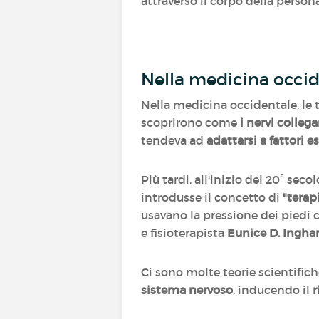
attraverso il corpo della persona
Nella medicina occi
Nella medicina occidentale, le te
scoprirono come
i nervi collega
tendeva ad
adattarsi a fattori e
Più tardi, all'inizio del 20° secolo
introdusse il concetto di
"terap
usavano la pressione dei piedi 
e fisioterapista
Eunice D. Ingh
Ci sono molte teorie scientifich
sistema nervoso
, inducendo il
r