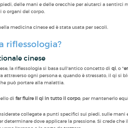
 piedi, delle mani e delle orecchie per aiutarci a sentirci
i o organi del corpo.
 nella medicina cinese ed è stata usata per secoli.
 riflessologia?
zionale cinese
se, la riflessologia si basa sull'antico concetto di
qi
, o "
e
ra attraverso ogni persona e, quando è stressato, il qi si 
che può portare alla malattia.
uello di
far fluire il qi in tutto il corpo
, per mantenerlo equi
iderate collegate a punti specifici sui piedi, sulle mani e 
 determinare dove applicare la pressione. Si crede che i