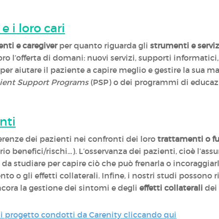
 e i loro cari
enti e caregiver
per quanto riguarda gli
strumenti e servi
oro l’offerta di domani: nuovi servizi, supporti informatici
 aiutare il paziente a capire meglio e gestire la sua mal
ient Support Programs
(PSP) o dei programmi di educazi
nti
renze dei pazienti nei confronti dei loro
trattamenti o f
io benefici/rischi…). L’osservanza dei pazienti, cioè l’as
e da studiare per capire ciò che può frenarla o incoraggi
o gli effetti collaterali. Infine, i nostri studi possono r
ncora la gestione dei sintomi e degli
effetti collaterali
dei
 progetto condotti da Carenity cliccando qui