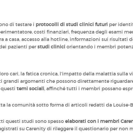
ono di testare i
protocolli di studi clinici futuri
per identif
perimentatore, costi finanziari, frequenza degli esami me
a a casa, accesso alla hotline, informazioni sui risultati 
dei pazienti per
studi clinici
orientando i membri potenzi
ro cari, la fatica cronica, l’impatto della malattia sulla vi
questi grandi argomenti che possono direttamente riguard
u questi
temi sociali
, affinché tutti i membri possano espr
utta la comunità sotto forma di articoli redatti da Louise-
tti questi studi sono spesso
elaborati con i membri Care
gistrati su Carenity di rileggere il questionario per non