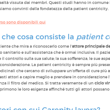
ealtà vissuta dai membri. Questi studi hanno in comune i
 siamo convinti della fondatezza della patient centricity.
orso sono disponibili qui
 che cosa consiste la
patient c
iente che mira a riconoscerlo come l’
attore principale de
o sanitario e sull’assistenza che è ormai inclusiva. Il paz
l controllo sulla sua salute; la sua sofferenza, le sue aspet
 considerazione. La patient centricity è sempre più present
dicinali che cercano di sviluppare un’offerta di cure più 
uesti attori a capire meglio e prendere in considerazione 
za il filtro del medico. Si tratta veramente di un
ciclo vi
sprimono le loro esigenze affinché tutti gli attori possano m
tori con cui Carenity lavora?