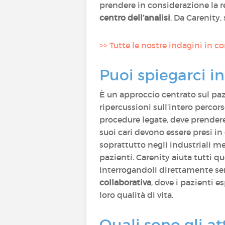
prendere in considerazione la r
centro dell’analisi
. Da Carenity,
>>
Tutte le nostre indagini in c
Puoi spiegarci in
È un approccio centrato sul paz
ripercussioni sull’intero percors
procedure legate, deve prendere i
suoi cari devono essere presi in
soprattutto negli industriali me
pazienti. Carenity aiuta tutti q
interrogandoli direttamente sen
collaborativa
, dove i pazienti e
loro qualità di vita.
Quali sono gli at