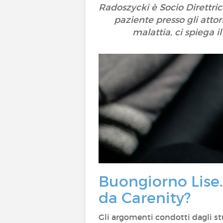
Radoszycki è Socio Direttrice
paziente presso gli attori
malattia, ci spiega i
Buongiorno Lise.
da Carenity?
Gli argomenti condotti dagli st