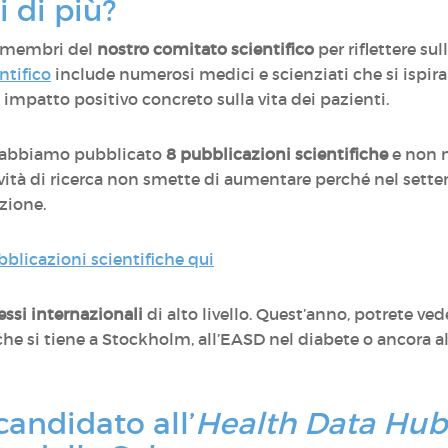
i di più?
i membri del
nostro comitato scientifico
per riflettere sul
ntifico
include numerosi medici e scienziati che si ispir
n impatto positivo concreto sulla vita dei pazienti.
y, abbiamo pubblicato
8 pubblicazioni scientifiche
e non m
tività di ricerca non smette di aumentare perché nel sett
azione.
bblicazioni scientifiche qui
ssi internazionali
di alto livello. Quest’anno, potrete ve
 che si tiene a Stockholm, all’EASD nel diabete o ancora 
candidato all’
Health Data Hub