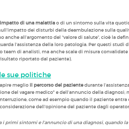
l’impatto di una malattia
o di un sintomo sulla vita quoti
l’impatto dei disturbi della deambulazione sulla qualità 
mo anche all’argomento del “valore di salute”, cioè la defi
arda l’assistenza della loro patologia. Per questi studi di
ro team di analisti, ma anche scale di misura convalidate
 risultato riportato dal paziente).
 le sue politiche
 capire meglio
il percorso del paziente
durante l’assistenza
ione del vagare medico* e dell’annuncio della diagnosi; 
nterruzione, come ad esempio quando il paziente entra o 
onsiderazione dell’opinione del paziente dagli operatori sa
ra i primi sintomi e l’annuncio di una diagnosi, quando la