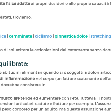
ità fisica adatta
ai propri desideri e alle proprie capacità 
vistati, troviamo:
tica
|
camminata
|
ciclismo
|
ginnastica dolce
|
stretching
o di sollecitare le articolazioni delicatamente senza dan
uilibrata:
 abitudini alimentari quando si è soggetti a dolori articol
 di infiammazione
nel corpo (un fattore scatenante dell'ar
i dovrebbe consistere in:
muscolare
tende ad aumentare con l'età. Tuttavia, il nos
 tensioni articolari, cadute e fratture per esempio. L'ass
i peso corporeo per un adulto, ma questa assunzione aum