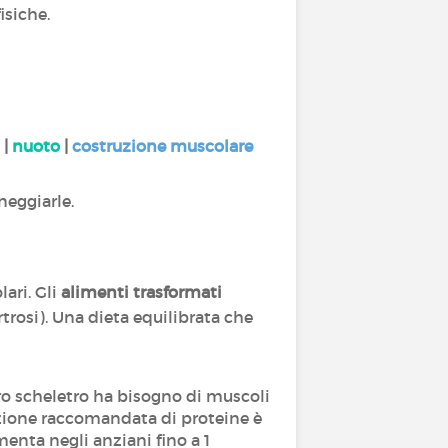
fisiche.
|
nuoto
|
costruzione muscolare
neggiarle.
ari. Gli
alimenti trasformati
trosi). Una dieta equilibrata che
tro scheletro ha bisogno di muscoli
unzione raccomandata di proteine è
enta negli anziani fino a 1