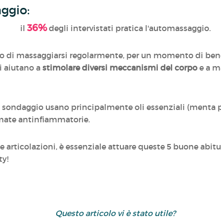
aggio
:
36%
il
degli intervistati pratica l'automassaggio.
o di massaggiarsi regolarmente, per un momento di benes
gi aiutano a
stimolare diversi meccanismi del corpo
e a ma
sondaggio usano principalmente oli essenziali (menta pip
omate antinfiammatorie.
ue articolazioni, è essenziale attuare queste 5 buone abitu
ty!
Questo articolo vi è stato utile?