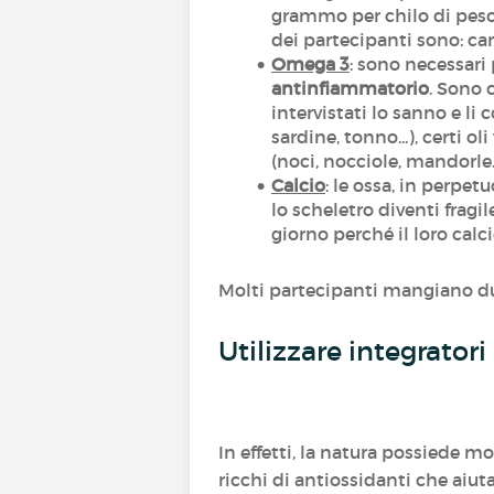
grammo per chilo di peso
dei partecipanti sono: ca
Omega 3
: sono necessari
antinfiammatorio
. Sono 
intervistati lo sanno e l
sardine, tonno...), certi ol
(noci, nocciole, mandorle..
Calcio
: le ossa, in perpet
lo scheletro diventi fragi
giorno perché il loro cal
Molti partecipanti mangiano du
Utilizzare integratori
In effetti, la natura possiede mol
ricchi di antiossidanti che aiut