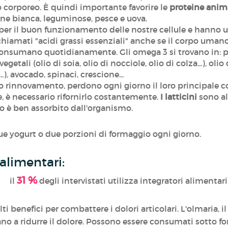
 corporeo. È quindi importante favorire le
proteine anima
rne bianca, leguminose, pesce e uova.
 per il buon funzionamento delle nostre cellule e hanno
chiamati "acidi grassi essenziali" anche se il corpo umano
i consumano quotidianamente. Gli omega 3 si trovano in: 
i vegetali (olio di soia, olio di nocciole, olio di colza...), o
.), avocado, spinaci, crescione...
uo rinnovamento, perdono ogni giorno il loro principale cos
le, è necessario rifornirlo costantemente.
I latticini
sono al
cio è ben assorbito dall'organismo.
e yogurt o due porzioni di formaggio ogni giorno.
 alimentari:
31 %
il
degli intervistati utilizza integratori alimentari
ti benefici per combattere i dolori articolari. L'olmaria, il
ano a ridurre il dolore. Possono essere consumati sotto fo