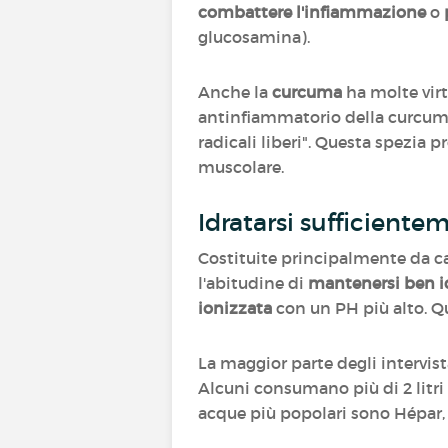
combattere l'infiammazione
o
glucosamina).
Anche la
curcuma
ha molte virt
antinfiammatorio della curcuma 
radicali liberi". Questa spezia p
muscolare.
Idratarsi sufficiente
Costituite principalmente da ca
l'abitudine di
mantenersi ben i
ionizzata
con un PH più alto. Q
La maggior parte degli intervis
Alcuni consumano più di 2 litri 
acque più popolari sono Hépar