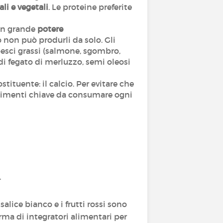
li e vegetali
. Le proteine preferite
 un grande
potere
 non può produrli da solo. Gli
pesci grassi (salmone, sgombro,
lio di fegato di merluzzo, semi oleosi
tituente: il calcio. Per evitare che
imenti chiave da consumare ogni
.
 salice bianco e i frutti rossi sono
rma di integratori alimentari per