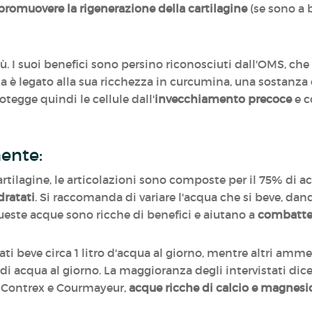
promuovere la rigenerazione della cartilagine
(se sono a 
ù. I suoi benefici sono persino riconosciuti dall'OMS, che 
è legato alla sua ricchezza in curcumina, una sostanza c
rotegge quindi le cellule dall'
invecchiamento precoce
e c
mente:
rtilagine, le articolazioni sono composte per il 75% di a
dratati
. Si raccomanda di variare l'acqua che si beve, dand
ueste acque sono ricche di benefici e aiutano a
combatter
tati beve circa 1 litro d'acqua al giorno, mentre altri am
di acqua al giorno. La maggioranza degli intervistati dice
, Contrex e Courmayeur,
acque ricche di calcio e magnesi