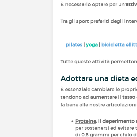
È necessario optare per un'
attiv
Tra gli sport preferiti degli inter
pilates
|
yoga
|
bicicletta ellit
Tutte queste attività permetton
Adottare una dieta eq
È essenziale cambiare le proprie
tendono ad aumentare il
tasso
fa bene alle nostre articolazion
Proteine
: il
deperimento 
per sostenersi ed evitare
di 0,8 grammi per chilo d