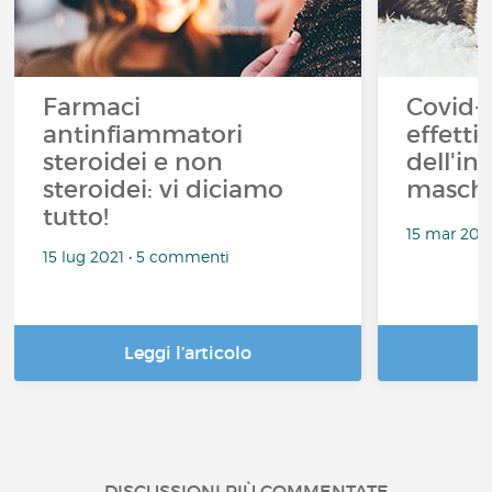
Farmaci
Covid-1
antinfiammatori
effetti 
steroidei e non
dell'in
steroidei: vi diciamo
masche
tutto!
15 mar 202
15 lug 2021 • 5 commenti
Leggi l’articolo
DISCUSSIONI PIÙ COMMENTATE