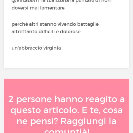
@Elisabeth‍ la tua storia fa pensare di non
doversi mai lamentare
perché altri stanno vivendo battaglie
altrettanto difficili e dolorose
un'abbraccio virginia
2 persone hanno reagito a
questo articolo. E te, cosa
ne pensi? Raggiungi la
comuntià!