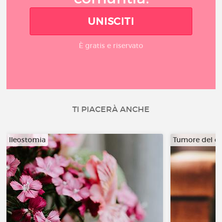
UNISCITI
È gratis e riservato
TI PIACERÀ ANCHE
Ileostomia
Tumore del co