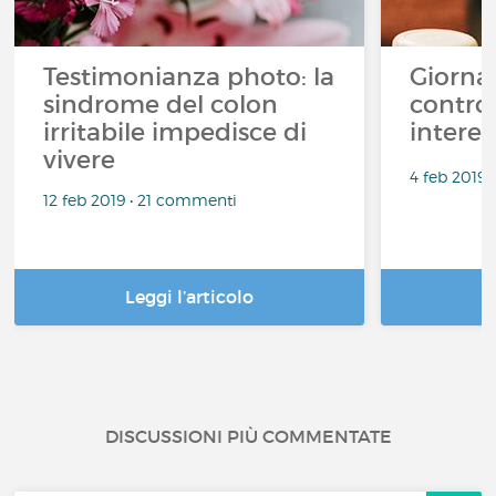
Testimonianza photo: la
Giorna
sindrome del colon
contro 
irritabile impedisce di
interes
vivere
4 feb 2019
12 feb 2019 • 21 commenti
Leggi l’articolo
DISCUSSIONI PIÙ COMMENTATE