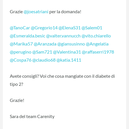
Grazie
@joesatriani
per la domanda!
@TanoCar
@Gregorio14
@ElenaS31
@Salem01
@Esmeralda.besic
@valter.vannucch
@vito.chiarello
@Marika57
@Aranzada
@giansusinno
@Angelatia
@perugino
@Sam721
@Valentina31
@raffaserri1978
@Cospa76
@claudio68
@katia.1411
Avete consigli? Voi che cosa mangiate con il diabete di
tipo 2?
Grazie!
Sara del team Carenity