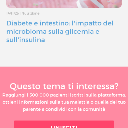
14/11/25
|
Nutrizione
Diabete e intestino: l'impatto del
microbioma sulla glicemia e
sull'insulina
Questo tema ti interessa?
Raggiungi i 500 000 pazienti iscritti sulla piattaforma,
ottieni informazioni sulla tua malattia o quella del tuo
parente e condividi con la comunità
UNISCITI