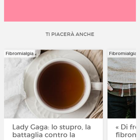
TI PIACERÀ ANCHE
Fibromialgia
Fibromialgia
Lady Gaga: lo stupro, la
« Di fr
battaglia contro la
fibromi