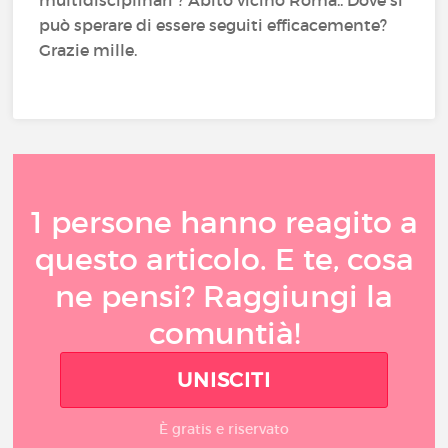
può sperare di essere seguiti efficacemente?
Grazie mille.
1 persone hanno reagito a
questo articolo. E te, cosa
ne pensi? Raggiungi la
comuntià!
UNISCITI
È gratis e riservato