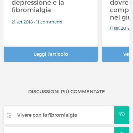
depressione e la
dovreb
fibromialgia
compre
nel giu
21 set 2018 • 11 commenti
11 set 2019
Leggi l’articolo
Ved
DISCUSSIONI PIÙ COMMENTATE
Vivere con la fibromialgia