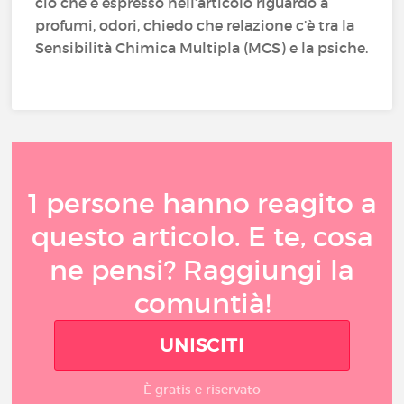
ciò che è espresso nell’articolo riguardo a
profumi, odori, chiedo che relazione c’è tra la
Sensibilità Chimica Multipla (MCS) e la psiche.
1 persone hanno reagito a
questo articolo. E te, cosa
ne pensi? Raggiungi la
comuntià!
UNISCITI
È gratis e riservato