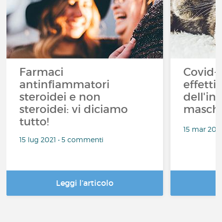
Farmaci
Covid-1
antinfiammatori
effetti 
steroidei e non
dell'in
steroidei: vi diciamo
masche
tutto!
15 mar 202
15 lug 2021 • 5 commenti
Leggi l’articolo