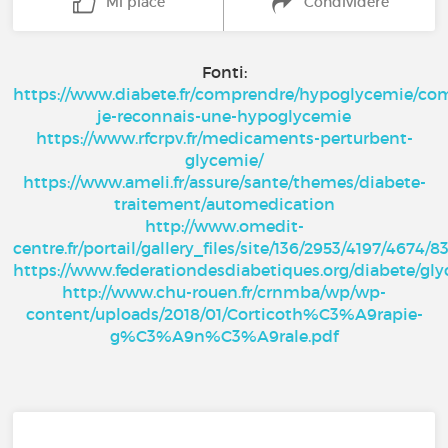
Mi piace
Condividere
Fonti:
https://www.diabete.fr/comprendre/hypoglycemie/c
je-reconnais-une-hypoglycemie
https://www.rfcrpv.fr/medicaments-perturbent-
glycemie/
https://www.ameli.fr/assure/sante/themes/diabete-
traitement/automedication
http://www.omedit-
centre.fr/portail/gallery_files/site/136/2953/4197/4674/8
https://www.federationdesdiabetiques.org/diabete/gl
http://www.chu-rouen.fr/crnmba/wp/wp-
content/uploads/2018/01/Corticoth%C3%A9rapie-
g%C3%A9n%C3%A9rale.pdf