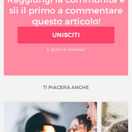
sii il primo a commentare
questo articolo!
UNISCITI
È gratis e riservato
TI PIACERÀ ANCHE