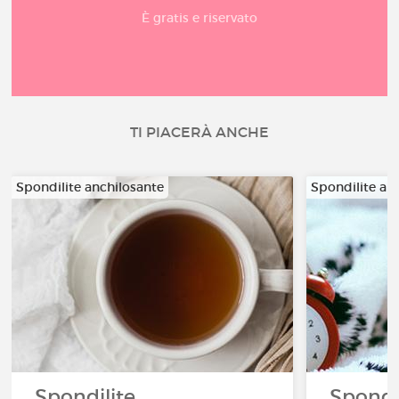
È gratis e riservato
TI PIACERÀ ANCHE
Spondilite anchilosante
Spondilite an
Spondilite
Spondi