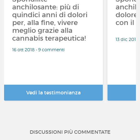
anchilosante: più di
anchil
quindici anni di dolori
dolore
per, alla fine, vivere
con il 
meglio grazie alla
cannabis terapeutica!
13 dic 2017
16 ott 2018 • 9 commenti
Vedi la testimonianza
DISCUSSIONI PIÙ COMMENTATE