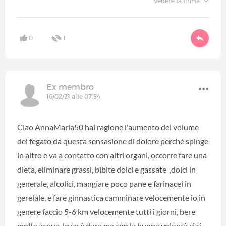
Vedere la firma
0
1
Ex membro
16/02/21 alle 07:54
Ciao AnnaMaria50 hai ragione l'aumento del volume
del fegato da questa sensasione di dolore perchè spinge
in altro e va a contatto con altri organi, occorre fare una
dieta, eliminare grassi, bibite dolci e gassate ,dolci in
generale, alcolici, mangiare poco pane e farinacei in
gerelale, e fare ginnastica camminare velocemente io in
genere faccio 5-6 km velocemente tutti i giorni, bere
molta acqua, lo so è dura ma con la buona volontà ci si