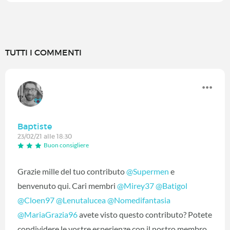
TUTTI I COMMENTI
Baptiste
23/02/21 alle 18:30
Buon consigliere
Grazie mille del tuo contributo
@Supermen
‍ e
benvenuto qui. Cari membri
@Mirey37
‍
@Batigol
@Cloen97
‍
@Lenutalucea
‍
@Nomedifantasia
@MariaGrazia96
‍ avete visto questo contributo? Potete
condividere le vostre esperienze con il nostro membro