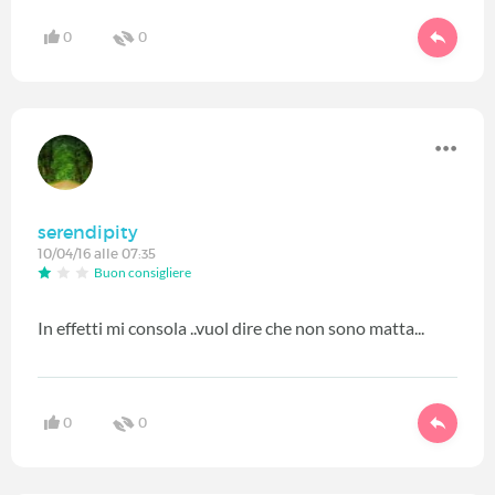
0
0
serendipity
10/04/16 alle 07:35
Buon consigliere
In effetti mi consola ..vuol dire che non sono matta...
0
0