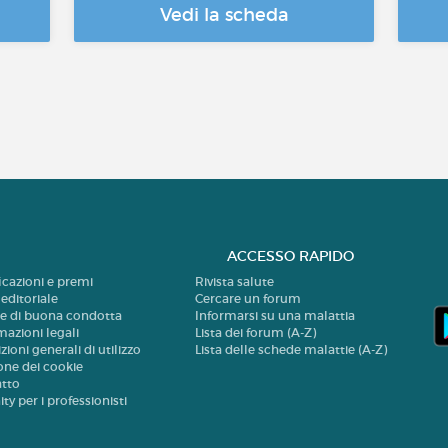
Vedi la scheda
ACCESSO RAPIDO
ficazioni e premi
Rivista salute
 editoriale
Cercare un forum
e di buona condotta
Informarsi su una malattia
mazioni legali
Lista dei forum (A-Z)
zioni generali di utilizzo
Lista delle schede malattie (A-Z)
one dei cookie
atto
ty per i professionisti