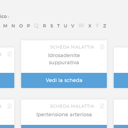
ico :
Q
W
Y
M
N
O
P
R
S
T
U
V
X
Z
SCHEDA MALATTIA
A
Idrosadenite
suppurativa
Vedi la scheda
A
SCHEDA MALATTIA
Ipertensione arteriosa