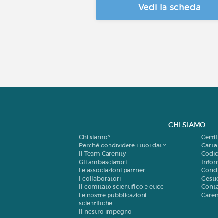
Vedi la scheda
CHI SIAMO
Chi siamo?
Certi
Perché condividere i tuoi dati?
Carta
Il Team Carenity
Codic
Gli ambasciatori
Infor
Le associazioni partner
Condi
I collaboratori
Gesti
Il comitato scientifico e etico
Cont
Le nostre pubblicazioni
Careni
scientifiche
Il nostro impegno