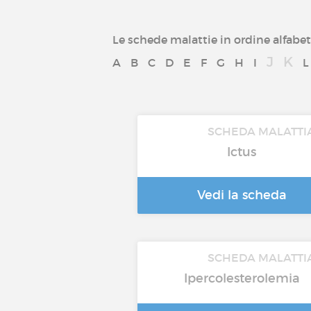
Le schede malattie in ordine alfabet
J
K
A
B
C
D
E
F
G
H
I
L
SCHEDA MALATTI
Ictus
Vedi la scheda
SCHEDA MALATTI
Ipercolesterolemia