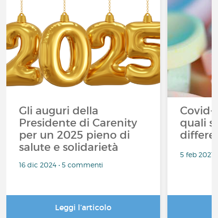
Gli auguri della
Covid-1
Presidente di Carenity
quali s
per un 2025 pieno di
differe
salute e solidarietà
5 feb 2021
16 dic 2024 • 5 commenti
Leggi l’articolo