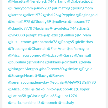
@Musetta
@Neneblack
@Martamu
@Diabetetipo2
@Francycomm
@Aki9239
@Almafrog
@youngmom
@karens
@alice1972
@sissi26
@Peppina
@Reginagold
@kompi1978
@Diuddy89
@noilwas
@nessuno77
@claudio9778
@luciamg
@rayodeluz
@Mattiam2
@viv8088
@Baptiste
@spiezio
@Guillen
@Miryam
@luis.....emme
@Annamaria76
@Rabg65
@felicithas
@Trueangel
@Channah
@ElenAnar
@sofiamaglio
@Priscillacorvonero
@Mcdcap
@Kiara5
@Annisall
@bubulina
@christine
@kikkaus
@cinzia80
@leiyla
@Margot.Margon
@IsaForever60
@simian
@Er_die
@StrangeHeart
@Blacky
@Bovary
@serenayoumademyday
@sognia
@AleW91
@nli990
@AliceLiddell
@Raskòl'nikov
@gippo48
@Clipper
@Latina58
@Glorie
@Bella85
@Luca1974
@maria.menichelli3
@noonefr
@nathaly