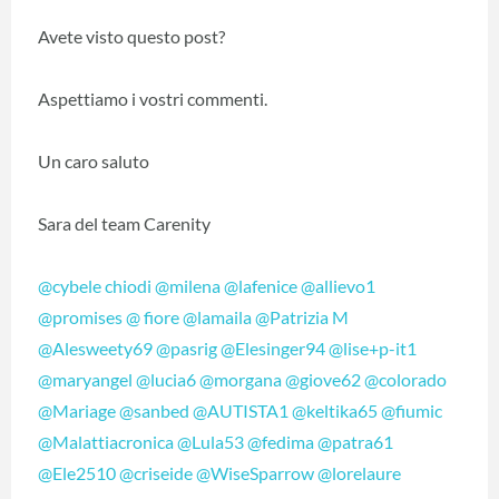
Avete visto questo post?
Aspettiamo i vostri commenti.
Un caro saluto
Sara del team Carenity
@cybele chiodi
@milena
@lafenice
@allievo1
@promises
@ fiore
@lamaila
@Patrizia M
@Alesweety69
@pasrig
@Elesinger94
@lise+p-it1
@maryangel
@lucia6
@morgana
@giove62
@colorado
@Mariage
@sanbed
@AUTISTA1
@keltika65
@fiumic
@Malattiacronica
@Lula53
@fedima
@patra61
@Ele2510
@criseide
@WiseSparrow
@lorelaure