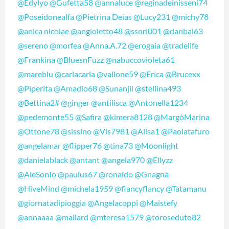
@Edylyo
@Gufetta58
@annaluce
@reginadeinisseni74
@Poseidonealfa
@Pietrina Deias
@Lucy231
@michy78
@anica nicolae
@angioletto48
@ssnri001
@danbal63
@sereno
@morfea
@Anna.A.72
@erogaia
@tradelife
@Frankina
@BluesnFuzz
@nabuccovioleta61
@mareblu
@carlacarla
@vallone59
@Erica
@Brucexx
@Piperita
@Amadio68
@Sunanjil
@stellina493
@Bettina2#
@ginger
@antilisca
@Antonella1234
@pedemonte55
@Safira
@kimera8128
@MargòMarina
@Ottone78
@sissino
@Vis7981
@Alisa1
@Paolatafuro
@angelamar
@flipper76
@tina73
@Moonlight
@danielablack
@antant
@angela970
@Ellyzz
@AleSonIo
@paulus67
@ronaldo
@Gnagná
@HiveMind
@michela1959
@flancyflancy
@Tatamanu
@giornatadipioggia
@Angelacoppi
@Maistefy
@annaaaa
@mallard
@mteresa1579
@toroseduto82