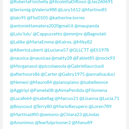
@RobertaFisichella
@NicolettaDiRossi
@Jas260691
@Serixmig
@Valeria988
@Lory1612
@Martino85
@lalo95
@Fbz0105
@katherine.torres
@antoniettamatera2020gmail.it
@maupanda
@Lulu'lulu'
@Cappuccetto
@emmjnv
@Bagnolati
@Lalike
@MariaEmma
@Kairos,
@Miky82
@AlbertoLuberti
@Luciana57
@GLLCTT
@Eli1978
@nausica
@nausicaa
@matty28
@Fabiet85
@nocix93
@Morganasol
@piccolaesola
@Gabriellaurciuoli
@afterhours86
@Carter
@Gabry1975
@annalisa.duci
@Nemesi
@Mauro84
@pianopiano
@isabelleonce
@Aggiripi
@Pamela08
@AlmaPerdida
@Filomena
@Lucafe64
@isabellag
@Marcus21
@Lisanna
@Lucia.71
@Boyscout
@Terry80
@MarioRecupero
@Loren789
@Martinazlft0
@semxno
@Chiara23
@Lindas
@Anonimos
@fearfulprisoner2
@Manu89