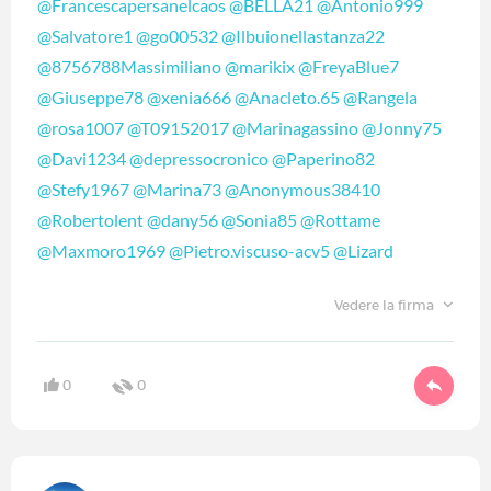
@Francescapersanelcaos
@BELLA21
@Antonio999
@Salvatore1
@go00532
@Ilbuionellastanza22
@8756788Massimiliano
@marikix
@FreyaBlue7
@Giuseppe78
@xenia666
@Anacleto.65
@Rangela
@rosa1007
@T09152017
@Marinagassino
@Jonny75
@Davi1234
@depressocronico
@Paperino82
@Stefy1967
@Marina73
@Anonymous38410
@Robertolent
@dany56
@Sonia85
@Rottame
@Maxmoro1969
@Pietro.viscuso-acv5
@Lizard
Vedere la firma
0
0