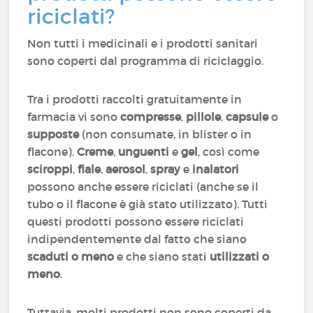
riciclati?
Non tutti i medicinali e i prodotti sanitari
sono coperti dal programma di riciclaggio.
Tra i prodotti raccolti gratuitamente in
farmacia vi sono
compresse
,
pillole
,
capsule
o
supposte
(non consumate, in blister o in
flacone).
Creme
,
unguenti
e
gel
, così come
sciroppi
,
fiale
,
aerosol
,
spray
e
inalatori
possono anche essere riciclati (anche se il
tubo o il flacone è già stato utilizzato). Tutti
questi prodotti possono essere riciclati
indipendentemente dal fatto che siano
scaduti o meno
e che siano stati
utilizzati o
meno
.
Tuttavia, molti prodotti non sono coperti da