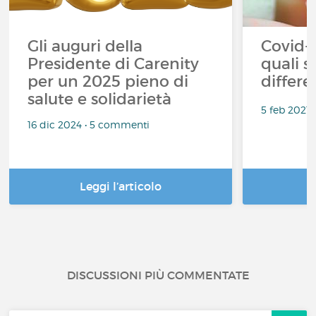
Gli auguri della
Covid-1
Presidente di Carenity
quali s
per un 2025 pieno di
differe
salute e solidarietà
5 feb 2021
16 dic 2024 • 5 commenti
Leggi l’articolo
DISCUSSIONI PIÙ COMMENTATE