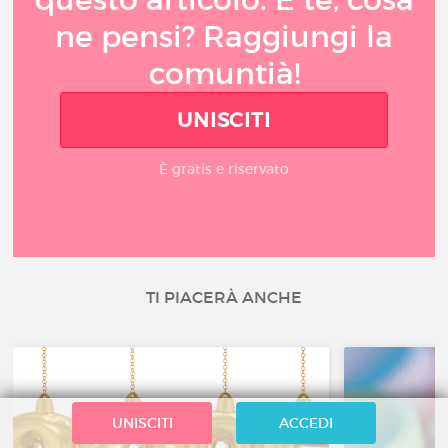
ne pensi? Raggiungi la
comuntià!
UNISCITI
È gratis e riservato
TI PIACERÀ ANCHE
UNISCITI
ACCEDI