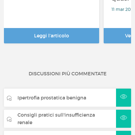
11 mar 2021
Leggi l’articolo
Ved
DISCUSSIONI PIÙ COMMENTATE
Ipertrofia prostatica benigna
Consigli pratici sull'insufficienza
renale