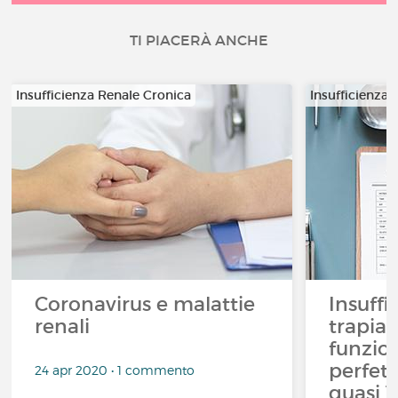
TI PIACERÀ ANCHE
Insufficienza Renale Cronica
Insufficienza 
Coronavirus e malattie
Insuffi
renali
trapian
funzio
perfet
24 apr 2020 • 1 commento
quasi 1