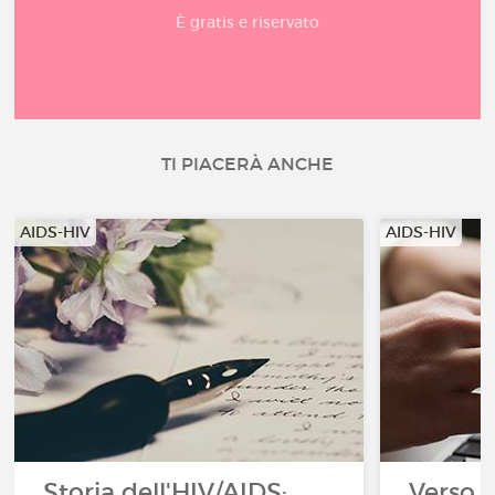
È gratis e riservato
TI PIACERÀ ANCHE
AIDS-HIV
AIDS-HIV
Storia dell'HIV/AIDS:
Verso 