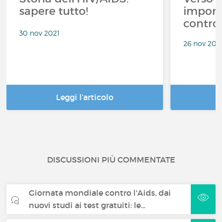
sapere tutto!
importa
contro
30 nov 2021
26 nov 202
Leggi l’articolo
DISCUSSIONI PIÙ COMMENTATE
Giornata mondiale contro l'Aids, dai
nuovi studi ai test gratuiti: le…