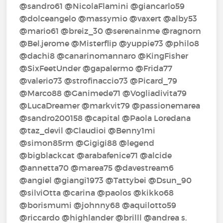
@sandro61‍ @NicolaFlamini‍ @giancarlo59‍
@dolceangelo‍ @massymio‍ @vaxert‍ @alby53‍
@mario61‍ @breiz_30‍ @serenainme‍ @ragnorn‍
@Bel.jerome‍ @Misterflip‍ @yuppie73‍ @philo8‍
@dachi8‍ @canarinomannaro‍ @KingFisher‍
@SixFeetUnder‍ @gapalermo‍ @Frida77‍
@valerio73‍ @strofinaccio73‍ @Picard_79‍
@Marco88‍ @Ganimede71‍ @Vogliadivita79‍
@LucaDreamer‍ @markvit79‍ @passionemarea‍
@sandro200158‍ @capital‍ @Paola Loredana ‍
@taz_devil‍ @Claudioi‍ @Benny1mi‍
@simon85rm‍ @Gigigi88‍ @legend‍
@bigblackcat‍ @arabafenice71‍ @alcide‍
@annetta70‍ @marea75‍ @davestream6‍
@angiel‍ @giangi1973‍ @Tattybei‍ @Dsun_90‍
@silviOtta‍ @carina‍ @paolos‍ @kikko68‍
@borismumi‍ @johnny68‍ @aquilotto59‍
@riccardo‍ @highlander‍ @brilll‍ @andrea s.‍