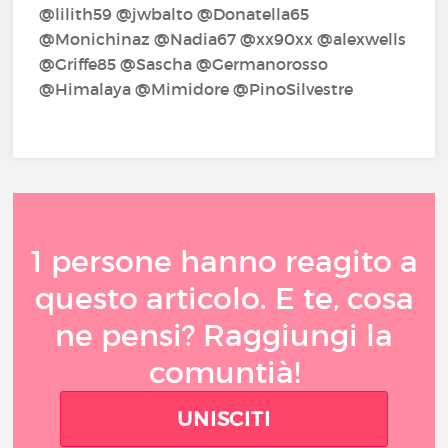
@lilith59‍ @jwbalto‍ @Donatella65‍
@Monichinaz‍ @Nadia67‍ @xx90xx‍ @alexwells‍
@Griffe85‍ @Sascha‍ @Germanorosso‍
@Himalaya‍ @Mimidore‍ @PinoSilvestre‍
1 persone hanno reagito a
questo articolo. E te, cosa
ne pensi? Raggiungi la
comuntià!
UNISCITI