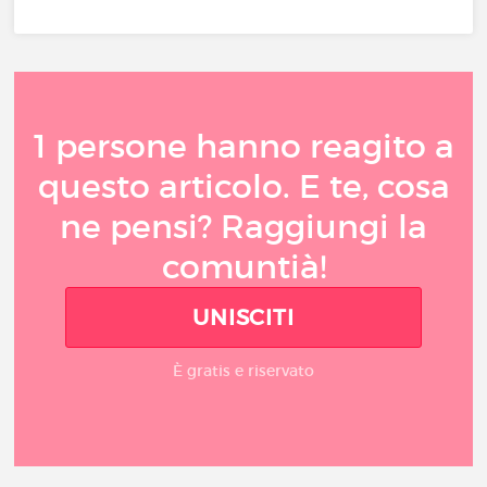
1 persone hanno reagito a
questo articolo. E te, cosa
ne pensi? Raggiungi la
comuntià!
UNISCITI
È gratis e riservato