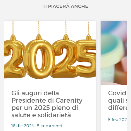
TI PIACERÀ ANCHE
Gli auguri della
Covid-1
Presidente di Carenity
quali s
per un 2025 pieno di
differe
salute e solidarietà
5 feb 2021
16 dic 2024 • 5 commenti