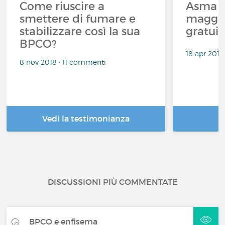
Come riuscire a
Asma e
smettere di fumare e
maggio
stabilizzare così la sua
gratuit
BPCO?
18 apr 201
8 nov 2018 • 11 commenti
Vedi la testimonianza
DISCUSSIONI PIÙ COMMENTATE
BPCO e enfisema