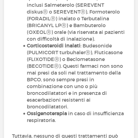
inclusi Salmeterolo (SEREVENT
diskusⓇ o SEREVENTⓇ), Formoterolo
(FORADILⓇ) inalato o Terbutalina
(BRICANYL LPⓇ) e Bambuterolo
(OXEOLⓇ) orale (via riservata ai pazienti
con difficoltà di inalazione).
Corticosteroidi inalati
: Budesonide
(PULMICORT turbuhalerⓇ), Fluticasone
(FLIXOTIDEⓇ) o Beclometasone
(BECOTIDEⓇ). Questi farmaci non sono
mai presi da soli nel trattamento della
BPCO, sono sempre presi in
combinazione con uno o più
broncodilatatori e in presenza di
esacerbazioni resistenti ai
broncodilatatori.
Ossigenoterapia
in caso di insufficienza
respiratoria.
Tuttavia, nessuno di questi trattamenti può