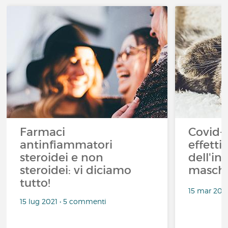
Farmaci
Covid-1
antinfiammatori
effetti 
steroidei e non
dell'in
steroidei: vi diciamo
masche
tutto!
15 mar 202
15 lug 2021 • 5 commenti