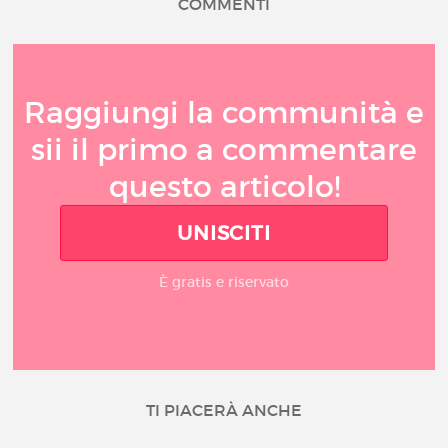
COMMENTI
Raggiungi la communità e
sii il primo a commentare
questo articolo!
UNISCITI
È gratis e riservato
TI PIACERÀ ANCHE