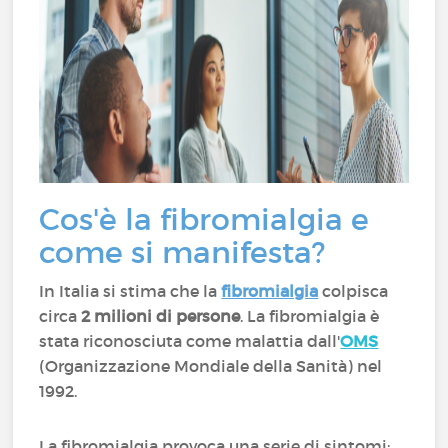
Cos'è la fibromialgia e
come si manifesta?
In Italia si stima che la
fibromialgia
colpisca
circa
2 milioni di persone
. La fibromialgia è
stata riconosciuta come malattia dall'
OMS
(Organizzazione Mondiale della Sanità) nel
1992.
La fibromialgia provoca una serie di sintomi: