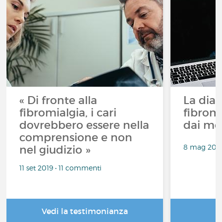
« Di fronte alla
La diag
fibromialgia, i cari
fibrom
dovrebbero essere nella
dai me
comprensione e non
8 mag 2019
nel giudizio »
11 set 2019 • 11 commenti
Vedi la testimonianza