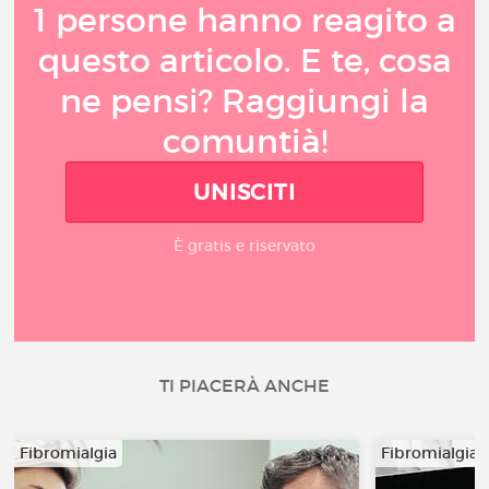
1 persone hanno reagito a
questo articolo. E te, cosa
ne pensi? Raggiungi la
comuntià!
UNISCITI
È gratis e riservato
TI PIACERÀ ANCHE
Fibromialgia
Fibromialgia