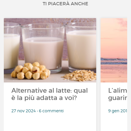
TI PIACERÀ ANCHE
Alternative al latte: qual
L’alim
è la più adatta a voi?
guarire
27 nov 2024 • 6 commenti
9 gen 2019