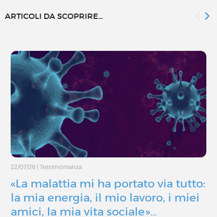
ARTICOLI DA SCOPRIRE...
22/07/26
|
Testimonianza
«La malattia mi ha portato via tutto:
la mia energia, il mio lavoro, i miei
amici, la mia vita sociale»…