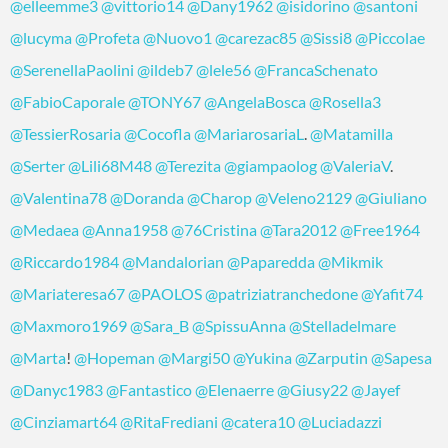
@elleemme3
@vittorio14
@Dany1962
@isidorino
@santoni
@lucyma
@Profeta
@Nuovo1
@carezac85
@Sissi8
@Piccolae
@SerenellaPaolini
@ildeb7
@lele56
@FrancaSchenato
@FabioCaporale
@TONY67
@AngelaBosca
@Rosella3
@TessierRosaria
@Cocofla
@MariarosariaL
.
@Matamilla
@Serter
@Lili68M48
@Terezita
@giampaolog
@ValeriaV
.
@Valentina78
@Doranda
@Charop
@Veleno2129
@Giuliano
@Medaea
@Anna1958
@76Cristina
@Tara2012
@Free1964
@Riccardo1984
@Mandalorian
@Paparedda
@Mikmik
@Mariateresa67
@PAOLOS
@patriziatranchedone
@Yafit74
@Maxmoro1969
@Sara_B
@SpissuAnna
@Stelladelmare
@Marta
!
@Hopeman
@Margi50
@Yukina
@Zarputin
@Sapesa
@Danyc1983
@Fantastico
@Elenaerre
@Giusy22
@Jayef
@Cinziamart64
@RitaFrediani
@catera10
@Luciadazzi