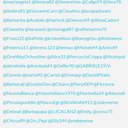
@mariangela1
@Serena82
@VenereInes
@Cafga59
@Vera78
@Ambra81
@GiovanniCaro
@Claudino
@lucapadovani
@Barbarita
@Acatale
@Harlock
@DemuroM
@SilviaCadoni
@Dianetta
@Sarasesti
@chiaragal87
@raffamarino75
@Franci22
@IlaPelle
@kristeelleoo
@Romygrisu
@Andrearex
@Federica11
@Serena.123
@Sereau
@MicheleM
@Anto49
@OneWayOrAnother
@Alice33
@FerruccioCrippa
@Nicolopal
@abrattelle
@AnnibaleM
@Geffer90
@GABRIELE1976
@Donnie
@marta92
@CarlaS
@Emmasp
@DavidPirate
@Barbarajl
@GuidoGiov
@Chiara
@Pierpi009
@Florance
@NuvolaBianca
@Massimiliano1974
@Marinella24
@Alessia8
@Piccolapunk86
@MarcoEgi
@SILVANA6911
@Julesverne
@Deboal
@Barbapapa
@LUCACANZ
@Emily
.
@corso75
@Chicca89
@Gin_Pepi
@Elly244
@makesense