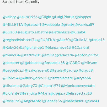
Sara del team Carenity
@valbry
@Laura1956
@Gilgio
@Luigi Pintus
@sloppex
@MILLETTA
@pratociri
@Fedebuio
@pretty
@vaskisa89
@Lula53
@augusto.sabatini
@aletianluce
@luisa84
@reginadeinisseni74
@EUREKA
@Alis50
@Giulia M.
@tania15
@Roby26
@54giuliano61
@biancaneve18
@12calolzi
@framo04
@startrek01
@smilla
@carlacarla
@antonio1950
@demeter
@Ilgabbiano
@Rosabella58
@ICARO
@Miryam
@peppetozzi
@IsaForever60
@teteia
@Laurap
@clau59
@Fiore54
@Alfior
@ory533
@Stefaniamare
@Aryanna
@silscanu
@Gabry70
@Chiara1979
@Monicabenvenuto
@Liofante
@Francisa
@Mariagiuseppa
@elisabetta510
@Rosaline
@AngelAnto
@Banana56
@mahebidou
@Sole41