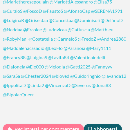
@Marietheresepoulain
@MariottiAlessandro
@Elisa75
@CurzioS
@FoscoD
@FaustoS
@AfonsoCap
@SERENA1991
@LuiginaR
@Griseldaa
@Concettaa
@Uominisoli
@DelfinoD
@Neddaa
@Ercolee
@Ludovicaa
@Catiuscia
@Matthieu
@RobyMani
@Costatella
@CarmeloS
@FredoZ
@Andrea2880
@Maddalenacasadio
@LeoFlo
@Paranoia
@Mary1111
@Francy88
@LuiginaS
@Lavita84
@Valentinaindelli
@ElaIonela
@Ele000
@Melodia
@Gatti2025
@Fannyyy
@SaraSa
@Chester2024
@bloved
@Guidoringhio
@lavanda12
@IppolitaD
@Linda2
@VincenzaD
@Severus
@dona83
@BipolarQueer
Registrarsi per commentare
Abbonarsi