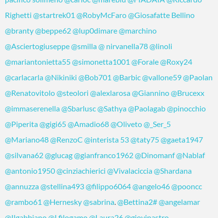
Righetti
@startrek01
@RobyMcFaro
@Giosafatte Bellino
@branty
@beppe62
@lup0dimare
@marchino
@Asciertogiuseppe
@smilla
@ nirvanella78
@linoli
@mariantonietta55
@simonetta1001
@Forale
@Roxy24
@carlacarla
@Nikiniki
@Bob701
@Barbic
@vallone59
@Paolan
@Renatovitolo
@steolori
@alexlarosa
@Giannino
@Brucexx
@immaserenella
@Sbarlusc
@Sathya
@Paolagab
@pinocchio
@Piperita
@gigi65
@Amadio68
@Oliveto
@_Ser_5
@Mariano48
@RenzoC
@interista 53
@taty75
@gaeta1947
@silvana62
@glucag
@gianfranco1962
@Dinomanf
@Nablaf
@antonio1950
@cinziachierici
@Vivalaciccia
@Shardana
@annuzza
@stellina493
@filippo6064
@angelo46
@pooncc
@rambo61
@Hernesky
@sabrina
.
@Bettina2#
@angelamar
@Ilgabbiano
@I.filogamo
@Laura26
@giovinastro