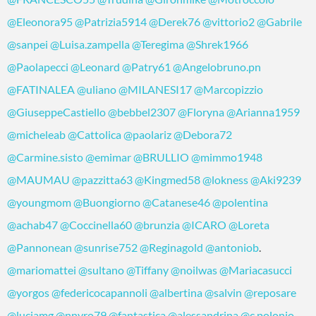
@Eleonora95
@Patrizia5914
@Derek76
@vittorio2
@Gabrile
@sanpei
@Luisa.zampella
@Teregima
@Shrek1966
@Paolapecci
@Leonard
@Patry61
@Angelobruno.pn
@FATINALEA
@uliano
@MILANESI17
@Marcopizzio
@GiuseppeCastiello
@bebbel2307
@Floryna
@Arianna1959
@micheleab
@Cattolica
@paolariz
@Debora72
@Carmine.sisto
@emimar
@BRULLIO
@mimmo1948
@MAUMAU
@pazzitta63
@Kingmed58
@lokness
@Aki9239
@youngmom
@Buongiorno
@Catanese46
@polentina
@achab47
@Coccinella60
@brunzia
@ICARO
@Loreta
@Pannonean
@sunrise752
@Reginagold
@antoniob
.
@mariomattei
@sultano
@Tiffany
@noilwas
@Mariacasucci
@yorgos
@federicocapannoli
@albertina
@salvin
@reposare
@luciamg
@nnyro79
@fantastica
@alessandrina
@c.polonio