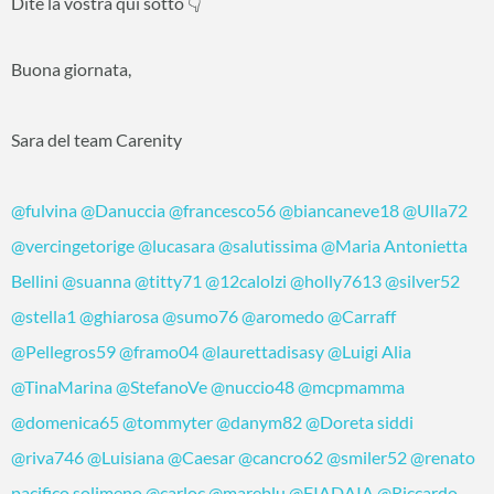
Dite la vostra qui sotto 👇
Buona giornata,
Sara del team Carenity
@fulvina
@Danuccia
@francesco56
@biancaneve18
@Ulla72
@vercingetorige
@lucasara
@salutissima
@Maria Antonietta
Bellini
@suanna
@titty71
@12calolzi
@holly7613
@silver52
@stella1
@ghiarosa
@sumo76
@aromedo
@Carraff
@Pellegros59
@framo04
@laurettadisasy
@Luigi Alia
@TinaMarina
@StefanoVe
@nuccio48
@mcpmamma
@domenica65
@tommyter
@danym82
@Doreta siddi
@riva746
@Luisiana
@Caesar
@cancro62
@smiler52
@renato
pacifico solimeno
@carloc
@mareblu
@FIADAIA
@Riccardo