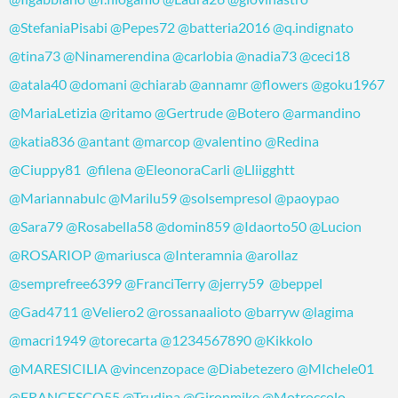
@StefaniaPisabi
@Pepes72
@batteria2016
@q.indignato
@tina73
@Ninamerendina
@carlobia
@nadia73
@ceci18
@atala40
@domani
@chiarab
@annamr
@flowers
@goku1967
@MariaLetizia
@ritamo
@Gertrude
@Botero
@armandino
@katia836
@antant
@marcop
@valentino
@Redina
@Ciuppy81
@filena
@EleonoraCarli
@Lliigghtt
@Mariannabulc
@Marilu59
@solsempresol
@paoypao
@Sara79
@Rosabella58
@domin859
@Idaorto50
@Lucion
@ROSARIOP
@mariusca
@Interamnia
@arollaz
@semprefree6399
@FranciTerry
@jerry59
@beppel
@Gad4711
@Veliero2
@rossanaalioto
@barryw
@lagima
@macri1949
@torecarta
@1234567890
@Kikkolo
@MARESICILIA
@vincenzopace
@Diabetezero
@MIchele01
@FRANCESCO55
@Trudina
@Gironmike
@Motroccolo