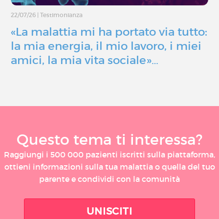
22/07/26
|
Testimonianza
«La malattia mi ha portato via tutto:
la mia energia, il mio lavoro, i miei
amici, la mia vita sociale»…
Questo tema ti interessa?
Raggiungi i 500 000 pazienti iscritti sulla piattaforma,
ottieni informazioni sulla tua malattia o quella del tuo
parente e condividi con la comunità
UNISCITI