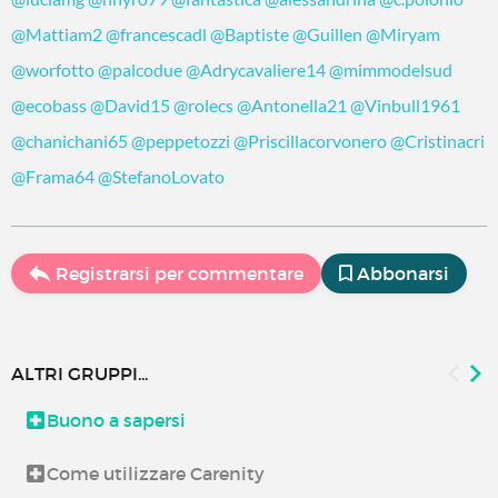
@Mattiam2
@francescadl
@Baptiste
@Guillen
@Miryam
@worfotto
@palcodue
@Adrycavaliere14
@mimmodelsud
@ecobass
@David15
@rolecs
@Antonella21
@Vinbull1961
@chanichani65
@peppetozzi
@Priscillacorvonero
@Cristinacri
@Frama64
@StefanoLovato
Registrarsi per commentare
Abbonarsi
ALTRI GRUPPI...
Buono a sapersi
Come utilizzare Carenity