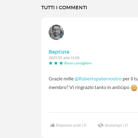
TUTTI I COMMENTI
Baptiste
26/11/21 alle 13:03
Buon consigliere
Grazie mille
@Robertopaternostro
‍ per il
membro? Vi ringrazio tanto in anticipo
Risposta utile |
0
Sostengo |
0