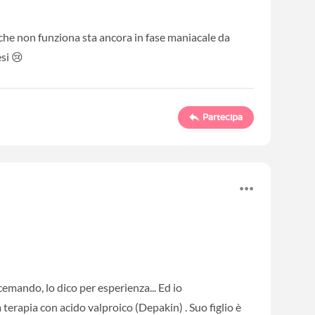
che non funziona sta ancora in fase maniacale da
si 😢
Partecipa
cemando, lo dico per esperienza... Ed io
erapia con acido valproico (Depakin) . Suo figlio è