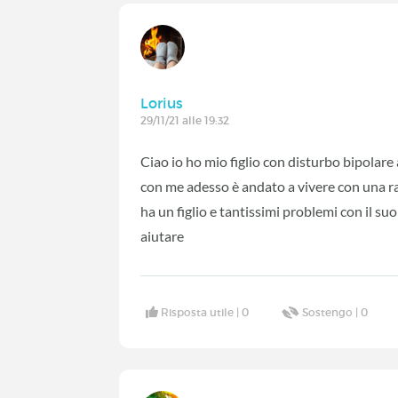
Lorius
29/11/21 alle 19:32
Ciao io ho mio figlio con disturbo bipolare
con me adesso è andato a vivere con una r
ha un figlio e tantissimi problemi con il su
aiutare
Risposta utile |
0
Sostengo |
0