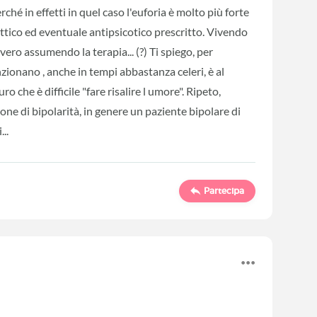
ché in effetti in quel caso l'euforia è molto più forte
ettico ed eventuale antipsicotico prescritto. Vivendo
vero assumendo la terapia... (?) Ti spiego, per
nzionano , anche in tempi abbastanza celeri, è al
o che è difficile "fare risalire l umore". Ripeto,
one di bipolarità, in genere un paziente bipolare di
...
Partecipa