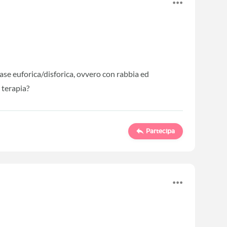
a fase euforica/disforica, ovvero con rabbia ed
a terapia?
Partecipa