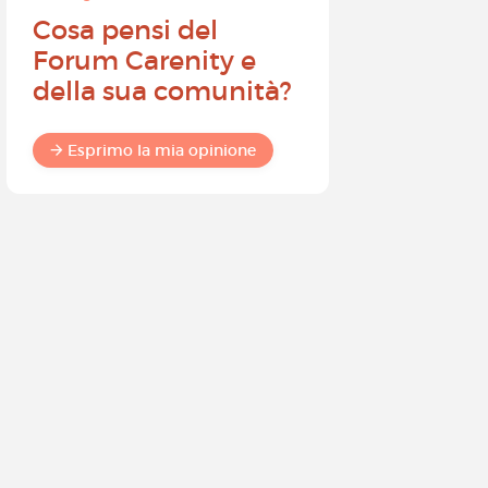
Cosa pensi del
Diventa
Forum Carenity e
ambasci
della sua comunità?
Carenity 
differen
commun
Esprimo la mia opinione
Esprimo 