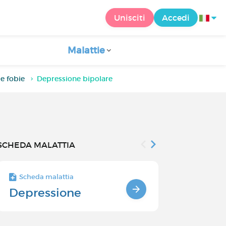
Unisciti
Accedi
Malattie
 e fobie
Depressione bipolare
SCHEDA MALATTIA
Scheda malattia
Scheda malatt
Depressione
Trattamen
depressi