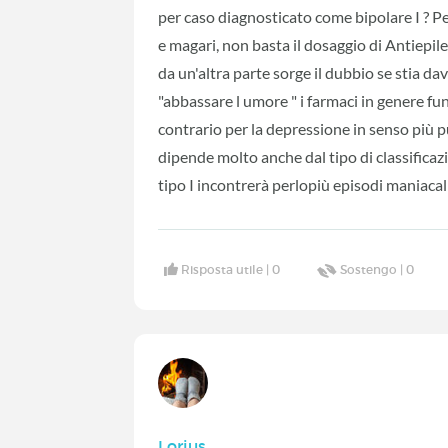
per caso diagnosticato come bipolare I ? Per
e magari, non basta il dosaggio di Antiepil
da un'altra parte sorge il dubbio se stia dav
"abbassare l umore " i farmaci in genere fu
contrario per la depressione in senso più pur
dipende molto anche dal tipo di classificazi
tipo I incontrerà perlopiù episodi maniacali
Risposta utile |
0
Sostengo |
0
Lorius