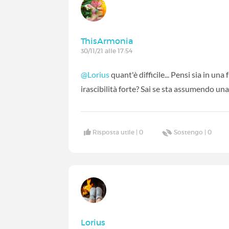
ThisArmonia
30/11/21 alle 17:54
@Lorius
quant'è difficile... Pensi sia in un
irascibilità forte? Sai se sta assumendo un
Risposta utile |
0
Sostengo |
0
Lorius