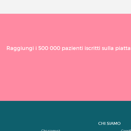
Raggiungi i 500 000 pazienti iscritti sulla piat
CHI SIAMO
Chi siamo?
Certi