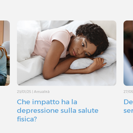
23/01/25
|
Attualità
27/0
Che impatto ha la
De
depressione sulla salute
ser
fisica?