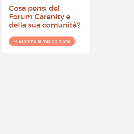
Cosa pensi del
Diventa
Forum Carenity e
ambasci
della sua comunità?
Carenity 
differen
commun
Esprimo la mia opinione
Esprimo 