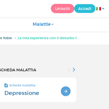
Unisciti
Accedi
Malattie
 e fobie
La mia esperienza con il disturbo borderline
SCHEDA MALATTIA
Scheda malattia
Scheda malatt
Depressione
Trattamen
depressi