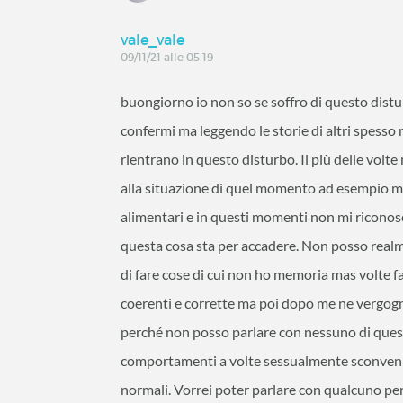
vale_vale
09/11/21 alle 05:19
buongiorno io non so se soffro di questo dist
confermi ma leggendo le storie di altri spess
rientrano in questo disturbo. Il più delle vol
alla situazione di quel momento ad esempio m
alimentari e in questi momenti non mi riconos
questa cosa sta per accadere. Non posso real
di fare cose di cui non ho memoria mas volte 
coerenti e corrette ma poi dopo me ne vergogno
perché non posso parlare con nessuno di questa
comportamenti a volte sessualmente sconveni
normali. Vorrei poter parlare con qualcuno pe