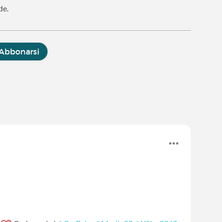
de.
Abbonarsi