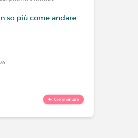
on so più come andare
La desc
/26
Ultimo comm
1865
Commentare