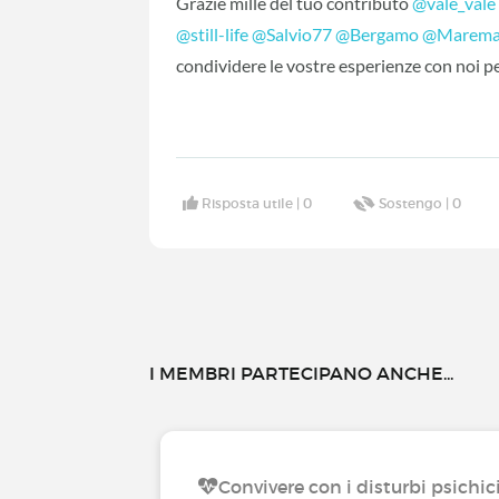
Grazie mille del tuo contributo
@vale_vale
@still-life
‍
@Salvio77
‍
@Bergamo
‍
@Marema
condividere le vostre esperienze con noi p
Risposta utile |
0
Sostengo |
0
I MEMBRI PARTECIPANO ANCHE...
Convivere con i disturbi psichic