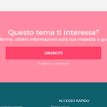
Questo tema ti interessa?
taforma, ottieni informazioni sulla tua malattia o q
UNISCITI
È gratis e riservato
ACCESSO RAPIDO
ficazioni e premi
Rivista salute