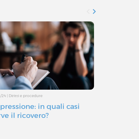
5/24
|
Diritti e procedure
27/10/23
|
Attualità
pressione: in quali casi
Quali sono
ve il ricovero?
possono far
di una dep