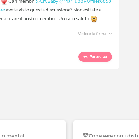
‍
Cari membri
@CryBaby
‍
@Marilu88
‍
@Xfiles8868
re
‍ avete visto questa discussione? Non esitate a
er aiutare il nostro membro. Un caro saluto
Vedere la firma
Partecipa
i o mentali.
Convivere con i distu