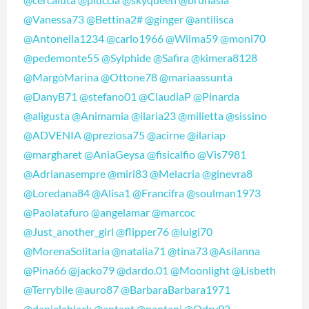
@Vanessa73
@Bettina2#
@ginger
@antilisca
@Antonella1234
@carlo1966
@Wilma59
@moni70
@pedemonte55
@Sylphide
@Safira
@kimera8128
@MargòMarina
@Ottone78
@mariaassunta
@DanyB71
@stefano01
@ClaudiaP
@Pinarda
@aligusta
@Animamia
@ilaria23
@milietta
@sissino
@ADVENIA
@preziosa75
@acirne
@ilariap
@margharet
@AniaGeysa
@fisicalfio
@Vis7981
@Adrianasempre
@miri83
@Melacria
@ginevra8
@Loredana84
@Alisa1
@Francifra
@soulman1973
@Paolatafuro
@angelamar
@marcoc
@Just_another_girl
@flipper76
@luigi70
@MorenaSolitaria
@natalia71
@tina73
@Asilanna
@Pina66
@jacko79
@dardo.01
@Moonlight
@Lisbeth
@Terrybile
@auro87
@BarbaraBarbara1971
@danielablack
@antant
@pantani
@Odry92