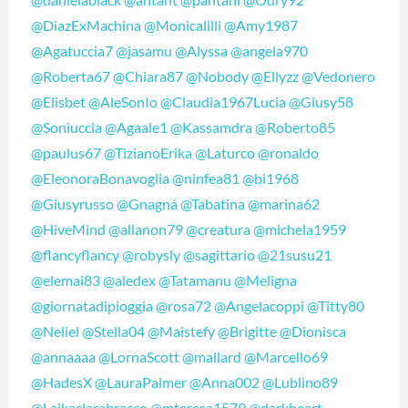
@DiazExMachina
@Monicalilli
@Amy1987
@Agatuccia7
@jasamu
@Alyssa
@angela970
@Roberta67
@Chiara87
@Nobody
@Ellyzz
@Vedonero
@Elisbet
@AleSonIo
@Claudia1967Lucia
@Giusy58
@Soniuccia
@Agaale1
@Kassamdra
@Roberto85
@paulus67
@TizianoErika
@Laturco
@ronaldo
@EleonoraBonavoglia
@ninfea81
@bi1968
@Giusyrusso
@Gnagná
@Tabatina
@marina62
@HiveMind
@allanon79
@creatura
@michela1959
@flancyflancy
@robysly
@sagittario
@21susu21
@elemai83
@aledex
@Tatamanu
@Meligna
@giornatadipioggia
@rosa72
@Angelacoppi
@Titty80
@Neliel
@Stella04
@Maistefy
@Brigitte
@Dionisca
@annaaaa
@LornaScott
@mallard
@Marcello69
@HadesX
@LauraPalmer
@Anna002
@Lublino89
@Laikaclarabracco
@mteresa1579
@darkheart