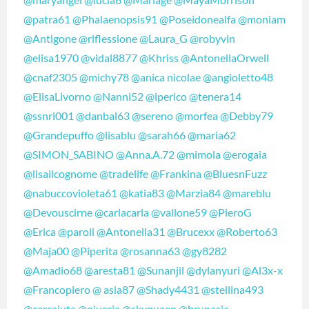
@patra61
@Phalaenopsis91
@Poseidonealfa
@moniam
@Antigone
@riflessione
@Laura_G
@robyvin
@elisa1970
@vidal8877
@Khriss
@AntonellaOrwell
@cnaf2305
@michy78
@anica nicolae
@angioletto48
@ElisaLivorno
@Nanni52
@iperico
@tenera14
@ssnri001
@danbal63
@sereno
@morfea
@Debby79
@Grandepuffo
@lisablu
@sarah66
@maria62
@SIMON_SABINO
@Anna.A.72
@mimola
@erogaia
@lisailcognome
@tradelife
@Frankina
@BluesnFuzz
@nabuccovioleta61
@katia83
@Marzia84
@mareblu
@Devouscirne
@carlacarla
@vallone59
@PieroG
@Erica
@paroli
@Antonella31
@Brucexx
@Roberto63
@Maja00
@Piperita
@rosanna63
@gy8282
@Amadio68
@aresta81
@Sunanjil
@dylanyuri
@Al3x-x
@Francopiero
@ asia87
@Shady4431
@stellina493
@cercaiuta
@piuccia
@skyqueen
@brunasia