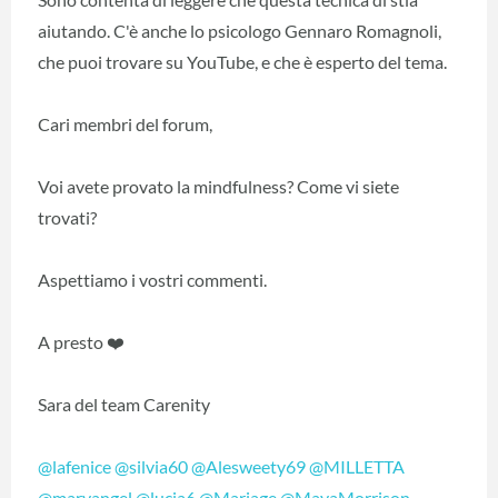
aiutando. C'è anche lo psicologo Gennaro Romagnoli,
che puoi trovare su YouTube, e che è esperto del tema.
Cari membri del forum,
Voi avete provato la mindfulness? Come vi siete
trovati?
Aspettiamo i vostri commenti.
A presto ❤️
Sara del team Carenity
@lafenice
@silvia60
@Alesweety69
@MILLETTA
@maryangel
@lucia6
@Mariage
@MayaMorrison