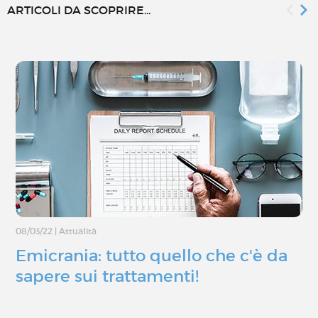
ARTICOLI DA SCOPRIRE...
08/03/22
|
Attualità
Emicrania: tutto quello che c'è da
sapere sui trattamenti!