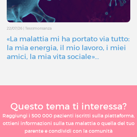
22/07/26
|
Testimonianza
«La malattia mi ha portato via tutto:
la mia energia, il mio lavoro, i miei
amici, la mia vita sociale»…
Questo tema ti interessa?
Raggiungi i 500 000 pazienti iscritti sulla piattaforma,
ottieni informazioni sulla tua malattia o quella del tuo
parente e condividi con la comunità