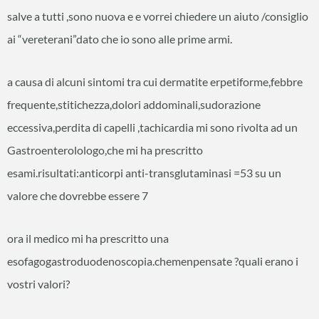
salve a tutti ,sono nuova e e vorrei chiedere un aiuto /consiglio
ai “vereterani”dato che io sono alle prime armi.
a causa di alcuni sintomi tra cui dermatite erpetiforme,febbre
frequente,stitichezza,dolori addominali,sudorazione
eccessiva,perdita di capelli ,tachicardia mi sono rivolta ad un
Gastroenterolologo,che mi ha prescritto
esami.risultati:anticorpi anti-transglutaminasi =53 su un
valore che dovrebbe essere 7
ora il medico mi ha prescritto una
esofagogastroduodenoscopia.chemenpensate ?quali erano i
vostri valori?