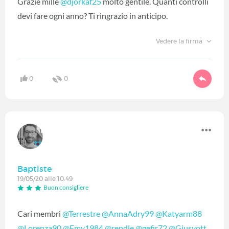
Grazie mille
@djorkaf25
‍ molto gentile. Quanti controlli
devi fare ogni anno? Ti ringrazio in anticipo.
Vedere la firma
0
0
Baptiste
19/05/20 alle 10:49
Buon consigliere
Cari membri
@Terrestre
‍
@AnnaAdry99
‍
@Katyarm88
@Lorenza90
‍
@Emy1984
‍
@rendle
‍
@gefir72
‍
@Giusyott