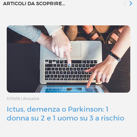
ARTICOLI DA SCOPRIRE...
11/10/18
|
Attualità
Ictus, demenza o Parkinson: 1
donna su 2 e 1 uomo su 3 a rischio