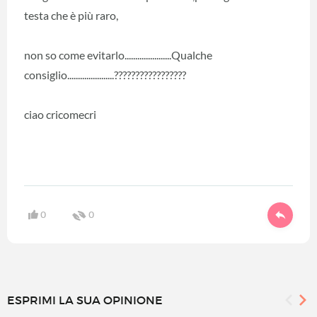
testa che è più raro,
non so come evitarlo......................Qualche
consiglio......................?????????????????
ciao cricomecri
0
0
ESPRIMI LA SUA OPINIONE